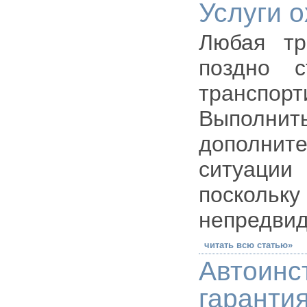
Услуги 
Любая тр
поздно с
транспор
Выполн
дополни
ситуаци
поскольк
непредвид
читать всю статью»
Автоин
гаранти