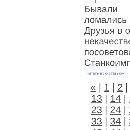
Бывали 
ломались
Друзья в 
некаче
посовет
Станкоимп
читать всю статью»
«
|
1
|
2
13
|
14
|
23
|
24
|
33
|
34
|