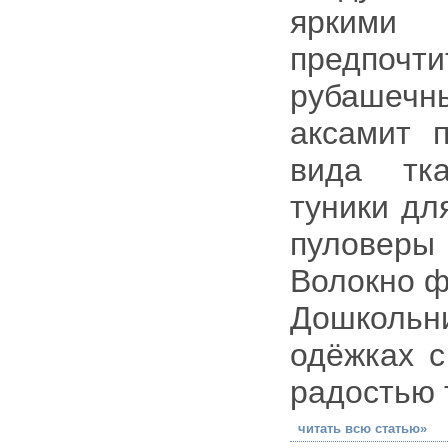
яркими
предпоч
рубашечны
аксамит 
вида тка
туники дл
пуловеры
Волокно ф
Дошкольн
одёжках с
радостью 
читать всю статью»