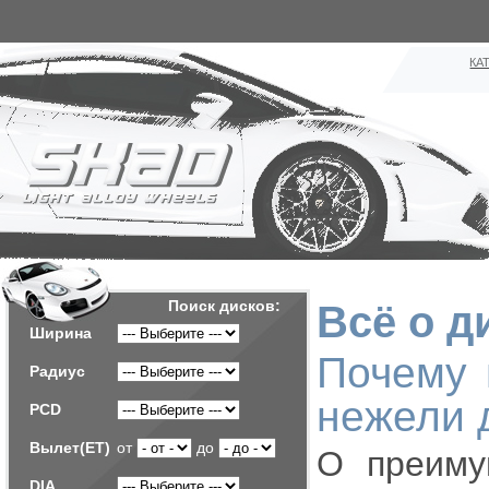
КА
Поиск дисков:
Всё о д
Ширина
Почему 
Радиус
нежели 
PCD
Вылет(ET)
от
до
О преиму
DIA