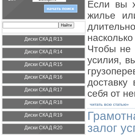
Если вы 
жилье ил
длитель
насколько
Диcки СКАД R13
Чтобы не 
Диcки СКАД R14
усилия, в
Диcки СКАД R15
грузопер
Диcки СКАД R16
доставку 
Диcки СКАД R17
себя от не
Диcки СКАД R18
читать всю статью»
Грамотн
Диcки СКАД R19
залог ус
Диcки СКАД R20