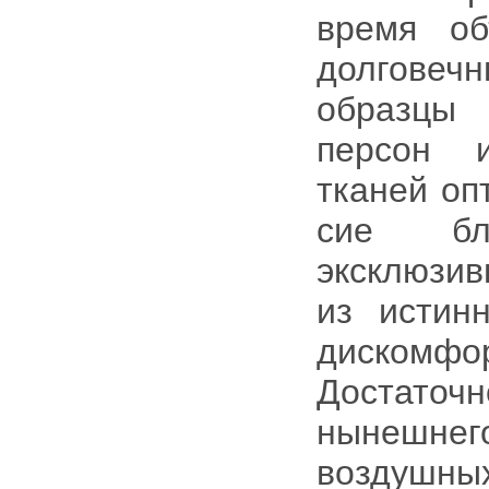
время об
долгове
образцы 
персон и
тканей оп
сие бл
эксклюзи
из истин
дискомф
Достаточ
нынешнег
воздушных