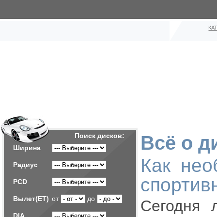
КА
Поиск дисков:
Всё о д
Ширина
Как нео
Радиус
спортив
PCD
Вылет(ET)
от
до
Сегодня 
DIA