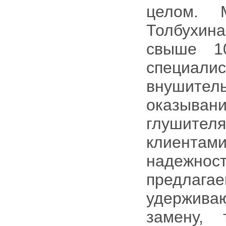
целом. 
Толбухин
свыше 1
специа
внушите
оказыва
глушителя
клиента
надежно
предлаг
удерживаю
замену,