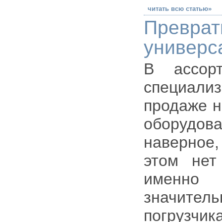
читать всю статью»
Превр
универс
В ассорт
специал
продаже н
оборудов
наверное
этом нет
именно 
значите
погрузч