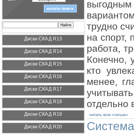
выгодным
вариантом
трудно сч
на спорт,
Диcки СКАД R13
работа, т
Диcки СКАД R14
Конечно, 
Диcки СКАД R15
кто увлек
Диcки СКАД R16
менее, гл
Диcки СКАД R17
учитывать
отдельно 
Диcки СКАД R18
Диcки СКАД R19
читать всю статью»
Система
Диcки СКАД R20