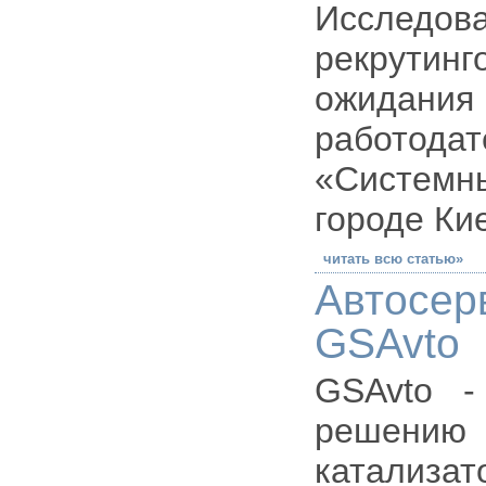
Исслед
рекрутин
ожидания
работод
«Систем
городе Ки
читать всю статью»
Автосер
GSAvto
GSAvto -
решению
катализат