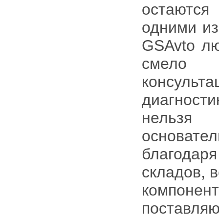
остаются
одними из
GSAvto лю
смело 
консуль
диагности
нельз
основат
благодар
складов, 
компон
поставл