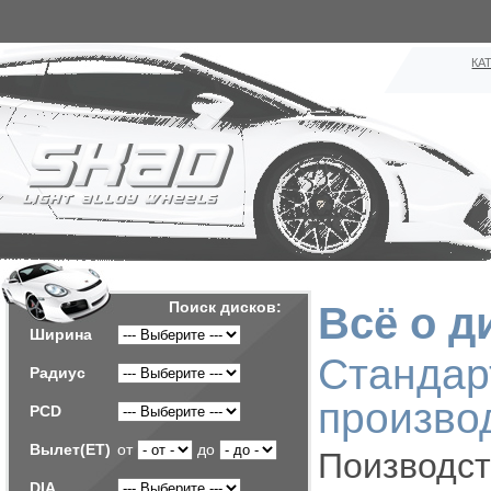
КА
Поиск дисков:
Всё о д
Ширина
Стан
Радиус
произво
PCD
Вылет(ET)
от
до
Поизводс
DIA