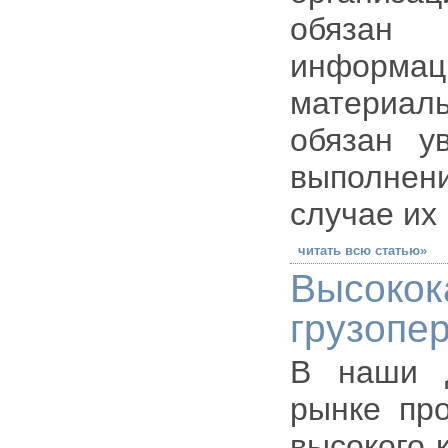
обязан 
инфор
материа
обязан у
выполнен
случае их
читать всю статью»
Высокок
грузопе
В наши д
рынке пр
высокого 