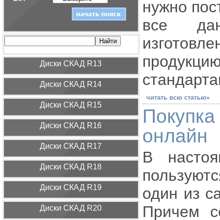
нужно пос
все да
изготовл
продукци
Диcки СКАД R13
стандарта
Диcки СКАД R14
читать всю статью»
Диcки СКАД R15
Покупка
Диcки СКАД R16
онлайн
Диcки СКАД R17
В насто
Диcки СКАД R18
пользуютс
Диcки СКАД R19
один из с
Причем с
Диcки СКАД R20