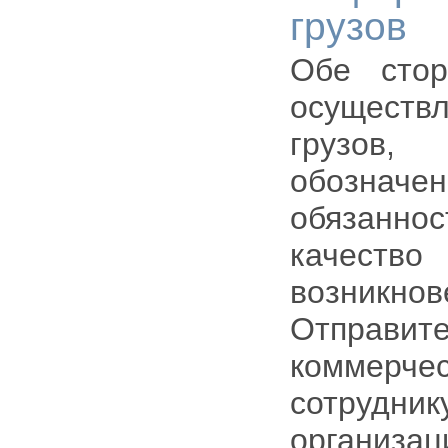
грузов
Обе стор
осущест
грузов,
обозна
обязаннос
качеств
возникн
Отправит
коммерче
сотрудни
организа