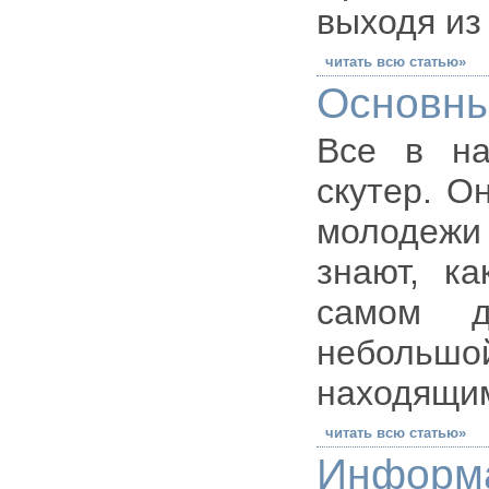
выходя из
читать всю статью»
Основны
Все в на
скутер. О
молодежи 
знают, к
самом д
небольш
находящим
читать всю статью»
Информ