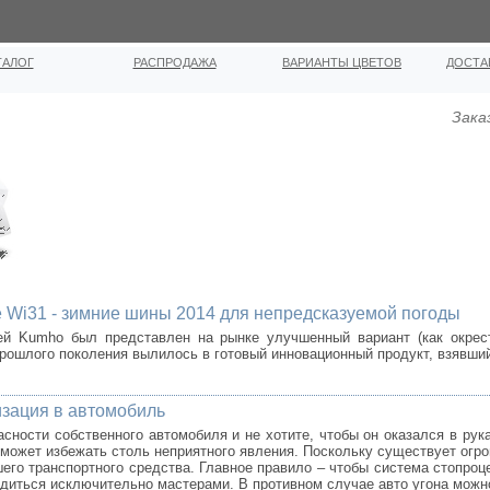
ТАЛОГ
РАСПРОДАЖА
ВАРИАНТЫ ЦВЕТОВ
ДОСТА
Зака
ce Wi31 - зимние шины 2014 для непредсказуемой погоды
ей Kumho был представлен на рынке улучшенный вариант (как окрес
рошлого поколения вылилось в готовый инновационный продукт, взявший 
изация в автомобиль
асности собственного автомобиля и не хотите, чтобы он оказался в р
оможет избежать столь неприятного явления. Поскольку существует огро
его транспортного средства. Главное правило – чтобы система стопроц
диться исключительно мастерами. В противном случае авто угона можно