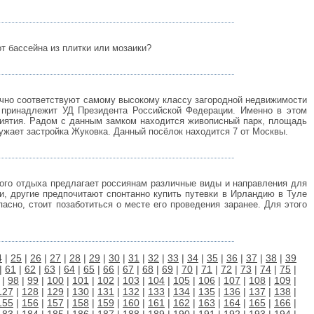
т бассейна из плитки или мозаики?
очно соответствуют самому высокому классу загородной недвижимости
й принадлежит УД Президента Российской Федерации. Именно в этом
риятия. Радом с данным замком находится живописный парк, площадь
ружает застройка Жуковка. Данный посёлок находится 7 от Москвы.
кого отдыха предлагает россиянам различные виды и направления для
и, другие предпочитают спонтанно купить путевки в Ирландию в Туле
асно, стоит позаботиться о месте его проведения заранее. Для этого
4
|
25
|
26
|
27
|
28
|
29
|
30
|
31
|
32
|
33
|
34
|
35
|
36
|
37
|
38
|
39
|
61
|
62
|
63
|
64
|
65
|
66
|
67
|
68
|
69
|
70
|
71
|
72
|
73
|
74
|
75
|
|
98
|
99
|
100
|
101
|
102
|
103
|
104
|
105
|
106
|
107
|
108
|
109
|
127
|
128
|
129
|
130
|
131
|
132
|
133
|
134
|
135
|
136
|
137
|
138
|
155
|
156
|
157
|
158
|
159
|
160
|
161
|
162
|
163
|
164
|
165
|
166
|