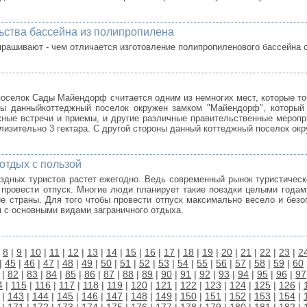
ьства бассейна из полипропилена
прашивают - чем отличается изготовление полипропиленового бассейна о
оселок Сады Майендорф считается одним из немногих мест, которые т
оны данныйкоттеджный поселок окружен замком "Майендорф", которы
жные встречи и приемы, и другие различные правительственные мероп
близительно 3 гектара. С другой стороны данный коттеджный поселок ок
 отдых с пользой
здных туристов растет ежегодно. Ведь современный рынок туристичес
 провести отпуск. Многие люди планирует такие поездки целыми годам
ие страны. Для того чтобы провести отпуск максимально весело и безоп
 с основными видами заграничного отдыха.
|
8
|
9
|
10
|
11
|
12
|
13
|
14
|
15
|
16
|
17
|
18
|
19
|
20
|
21
|
22
|
23
|
2
|
45
|
46
|
47
|
48
|
49
|
50
|
51
|
52
|
53
|
54
|
55
|
56
|
57
|
58
|
59
|
60
|
82
|
83
|
84
|
85
|
86
|
87
|
88
|
89
|
90
|
91
|
92
|
93
|
94
|
95
|
96
|
97
4
|
115
|
116
|
117
|
118
|
119
|
120
|
121
|
122
|
123
|
124
|
125
|
126
|
|
143
|
144
|
145
|
146
|
147
|
148
|
149
|
150
|
151
|
152
|
153
|
154
|