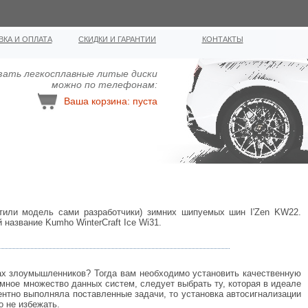
ВКА И ОПЛАТА
СКИДКИ И ГАРАНТИИ
КОНТАКТЫ
зать легкосплавные литыe диcки
можно по телефонам:
Ваша корзина: пуста
тили модель сами разработчики) зимних шипуемых шин I'Zen KW22.
название Kumho WinterCraft Ice Wi31.
уках злоумышленников? Тогда вам необходимо установить качественную
мное множество данных систем, следует выбрать ту, которая в идеале
ентно выполняла поставленные задачи, то установка автосигнализации
 не избежать.