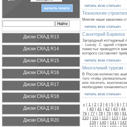
читать всю статью»
Технология строител
Многие наши заказчики с
читать всю статью»
Санаторий Барвиха
Диcки СКАД R13
Загородный коттеджный п
- Luxury. С одной стор
Диcки СКАД R14
поместье проводятся ва
которого составляет при
Диcки СКАД R15
читать всю статью»
Многоликий туризм -
Диcки СКАД R16
В России количество вые
того чтобы увлекательно
или посетить экзотическ
Диcки СКАД R17
необходимо ознакомиться
читать всю статью»
Диcки СКАД R18
«
|
1
|
2
|
3
|
4
|
5
|
6
|
7
Диcки СКАД R19
|
40
|
41
|
42
|
43
|
44
76
|
77
|
78
|
79
|
80
|
81
110
|
111
|
112
|
113
|
11
Диcки СКАД R20
139
|
140
|
141
|
142