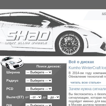
КА
Всё о дисках
Поиск дисков:
Kumho WinterCraft I
Ширина
В 2014-ом году компани
Обновление технологий п
Радиус
читать всю статью»
PCD
Зачем нужна сигнал
Вы беспокоитесь о безоп
Вылет(ET)
от
до
сигнализацию, которая п
подойдет именно для ваш
в Москве должна произво
DIA