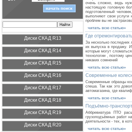
очень сложно, ведь нуж
настоящую головную бол
подготовленный человек
выполняют свои услуги 
проблем вы не застрахов
читать всю статью»
Где отремонтироват
Диcки СКАД R13
За несколько последних 
их выпуска в продажу. И
Диcки СКАД R14
которые могут сломаться
технологии , поэтому цен
никаких сомнений
Диcки СКАД R15
читать всю статью»
Диcки СКАД R16
Современные колесн
Современные образцы кол
спеша. Так как это дов
Диcки СКАД R17
автомагазина, где квали
читать всю статью»
Диcки СКАД R18
Подъёмно-транспорт
Диcки СКАД R19
Аббревиатура ПТО расш
грузоподъёмных работ на
деятельности - тех, в к
Диcки СКАД R20
читать всю статью»