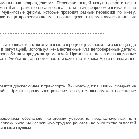
нимальными повреждениями. Перевозки вещей могут превратиться в
жна быть грамотно организована. Если этим вопросом занимается не
. Мувинговые фирмы, которые проводят разные перевозки по Киеву,
свои вещи профессионалам – правда, даже в таком случае от мелких
ми выстраиваются многотысячные очереди еще за несколько месяцев до
м и репутацией, используя некачественные или непроверенные детали,
е проработан и продуман до мелочей. Применяют только инновационные
ает. Удобство , эргономичность и качество техники Apple не вызывают
овятся дружелюбнее к транспорту. Выбирать диски и шины следует не
ужбы. Принять правильное решение о покупке вам поможет посещение
ращением обозначают категорию устройств, предназначенных для
еловеку было бы несравнимо труднее работать во множестве областей
сивными грузами.