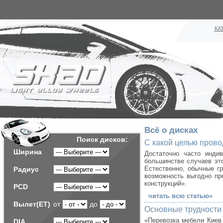
КА
Всё о дисках
Поиск дисков:
C какой целью прово
Ширина
Достаточно часто инди
большинстве случаев это
Естественно, обычные г
Радиус
возможность выгодно пр
конструкций».
PCD
читать всю статью»
Вылет(ET)
от
до
Основные трудности
«Перевозка мебели Киев 
DIA