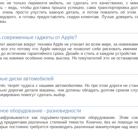
но не только перевезти мебель, но сделать это качественно, с ми
ь – ведь, чтобы доставка прошла успешно, сама транспортировка дол
, очень просто упустить важную деталь, и потом пожалеть об этом
недорого, и готовы предоставлять скидки клиентам. Лучше доверить 
аны.
ь современные гаджеты от Apple?
лет ажиотаж вокруг техники Apple не утихает во всем мире, за новинка
 все это потому что Apple никогда не позволит себе рисковать имене
 до истечении гарантийного срока. Дизайн и стиль в каждом устройств
а на новинки особенно очень высока. Но покупателей это не останавлив
ые диски автомобилей
ёс творят чудеса с нашими автомобилями. Но при этом дороги не стан
ольно дорогие детали машины, они должны обладать долгим сроком сл
фицировано помогут сделать выбор.
ное оборудование - разновидности
ифровывается как подъёмно-транспортное оборудование. Этим сок
д предметами различных степеней тяжести. Конечно, без их помощи ч
оторых постоянно требуется производить различные манипуляции над мас