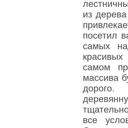
лестничны
из дерева
привлека
посетил в
самых на
красивых
самом пр
массива б
дорого.
деревян
тщательн
все усло