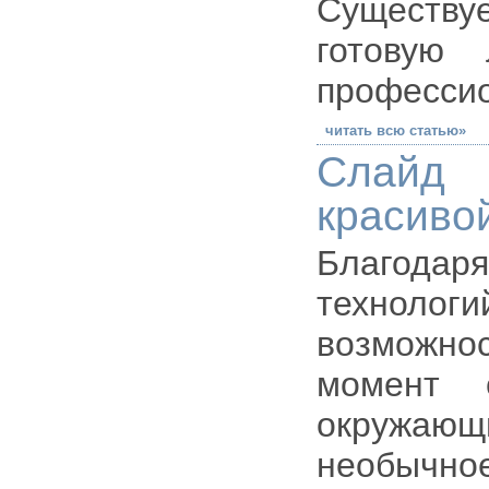
Существу
готовую
професси
читать всю статью»
Слайд
красиво
Благод
техноло
возможнос
момент 
окружающи
необычно