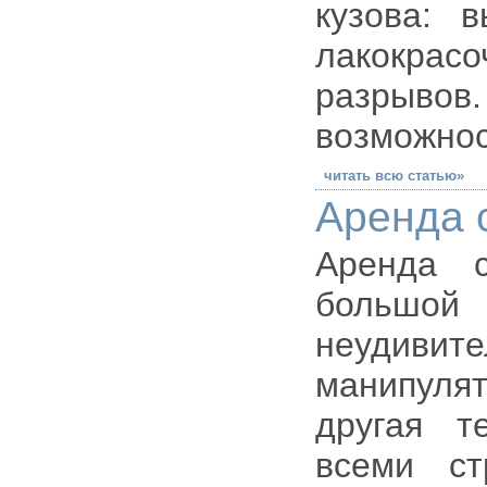
кузова: 
лакокрасо
разрыв
возможнос
читать всю статью»
Аренда 
Аренда с
большо
неудиви
манипуля
другая т
всеми ст