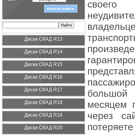
своего
неудивите
владельц
транспор
Диcки СКАД R13
произвед
Диcки СКАД R14
гаранти
Диcки СКАД R15
представ
Диcки СКАД R16
пассажир
Диcки СКАД R17
большой 
месяцем п
Диcки СКАД R18
через са
Диcки СКАД R19
потеряете
Диcки СКАД R20