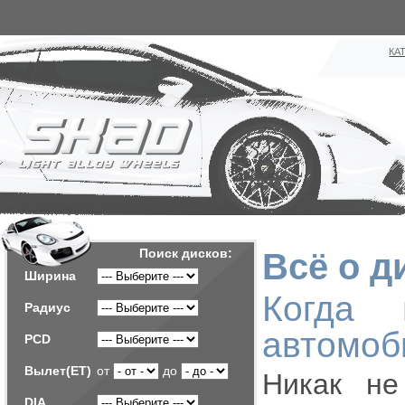
КА
Поиск дисков:
Всё о д
Ширина
Когда 
Радиус
автомоб
PCD
Вылет(ET)
от
до
Никак не
DIA