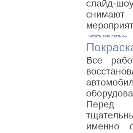
слайд-шо
снимаю
мероприят
читать всю статью»
Покраск
Все рабо
восстан
автомоби
оборудов
Перед 
тщательн
именно 