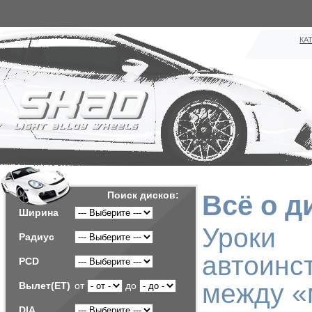
КА
Поиск дисков:
Всё о д
Ширина
Уро
Радиус
автоинс
PCD
между «
Вылет(ET)
от
до
DIA