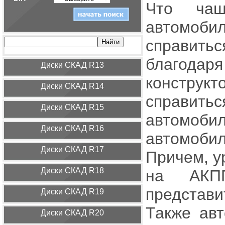
Что чащ
автомоби
справить
благодаря
Диcки СКАД R13
конструкт
Диcки СКАД R14
справи
Диcки СКАД R15
автомо
Диcки СКАД R16
автомобил
Диcки СКАД R17
Причем, у
Диcки СКАД R18
на АКПП
представ
Диcки СКАД R19
Также ав
Диcки СКАД R20