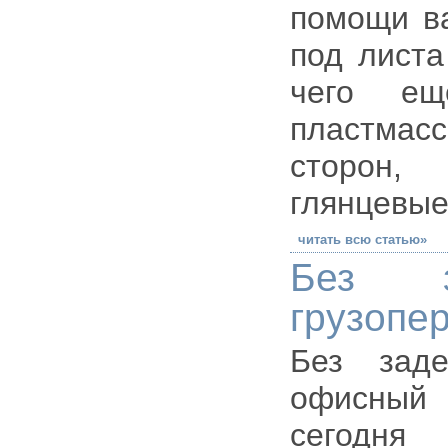
помощи ва
под ли­ст
чего ещ
пластмас
сторон,
глянцевые
читать всю статью»
Без з
грузопе
Без заде
офисный
сегодня 