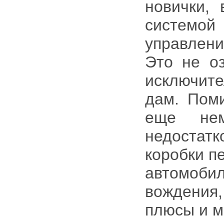
новички, 
систем
управлен
Это не оз
исключит
дам. Поми
еще нем
недостатк
коробки п
автомоб
вождения,
плюсы и м