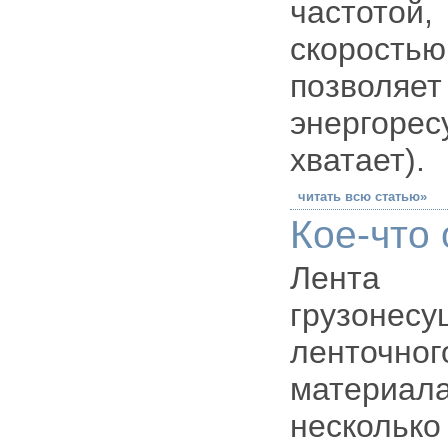
частото
скорость
позволяет
энергорес
хватает).
читать всю статью»
Кое-что
Лента 
грузон
ленточно
материа
нескольк