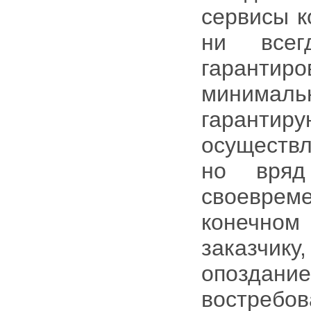
сервисы к
ни всег
гаранти
минимал
гарант
осуществ
но вряд
своеврем
конечно
заказчику
опозда
востреб