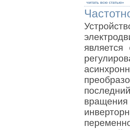
читать всю статью»
Частотн
Устройств
электрод
является
регулиров
асинхрон
преобра
последний
вращения
инверт
переменно