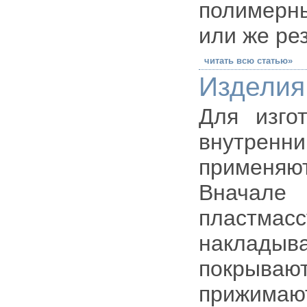
полимерн
или же ре
читать всю статью»
Изделия
Для изго
внутренн
применя
Вначале
пластмасс
накладыва
покрыва
прижимаю