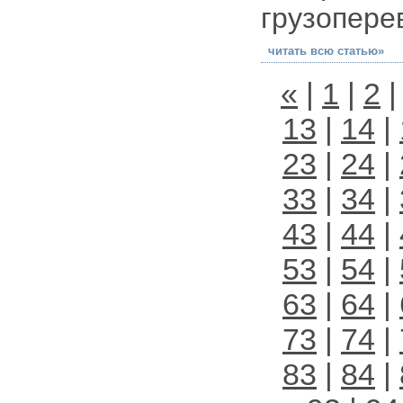
грузопере
читать всю статью»
«
|
1
|
2
13
|
14
|
23
|
24
|
33
|
34
|
43
|
44
|
53
|
54
|
63
|
64
|
73
|
74
|
83
|
84
|