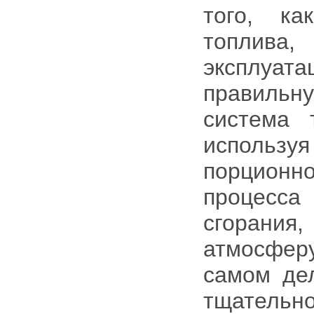
того, ка
топлив
эксплуат
правиль
система 
используя
порционн
процесса
сгорани
атмосферу
самом де
тщательн