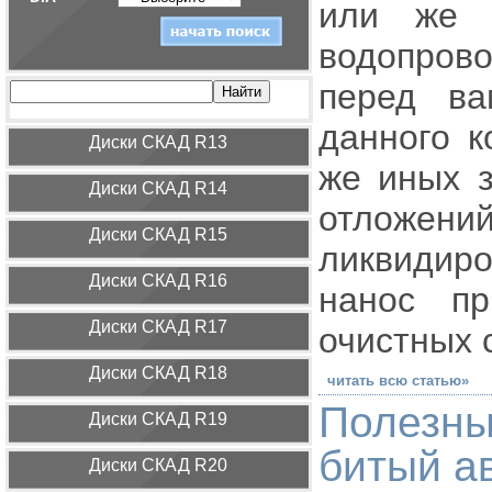
или же у
водопрово
перед ва
данного к
Диcки СКАД R13
же иных з
Диcки СКАД R14
отложени
Диcки СКАД R15
ликвидиро
Диcки СКАД R16
нанос пр
Диcки СКАД R17
очистных 
Диcки СКАД R18
читать всю статью»
Полезн
Диcки СКАД R19
битый а
Диcки СКАД R20