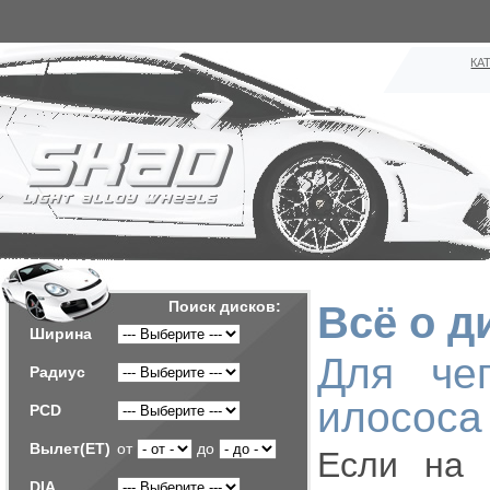
КА
Поиск дисков:
Всё о д
Ширина
Для че
Радиус
илососа
PCD
Вылет(ET)
от
до
Если на 
DIA