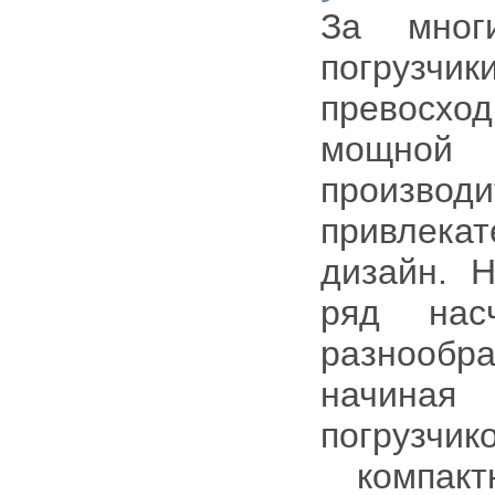
За мног
погруз
превосх
мощной
производ
привлек
дизайн. 
ряд нас
разнооб
начиная
погрузчик
компакт