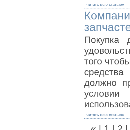
читать всю статью»
Компан
запчаст
Покупка 
удовольст
того чтоб
средства
должно п
условии 
использов
читать всю статью»
«
|
1
|
2