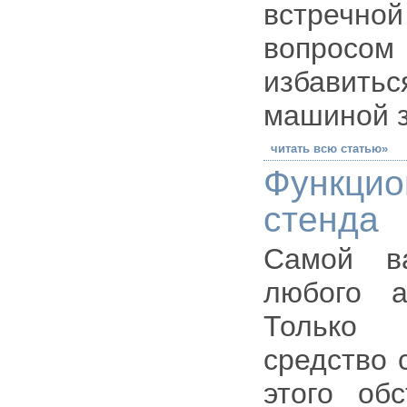
встречно
вопросом 
избавит
машиной з
читать всю статью»
Функци
стенда
Самой в
любого а
Только 
средство 
этого обс