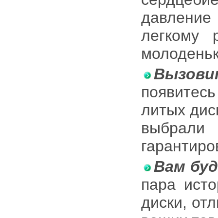
давление 
легкому 
молоденьк
Вызов
появитесь
литых дис
выбрал
гарантиро
Вам буд
пара исто
диски, от