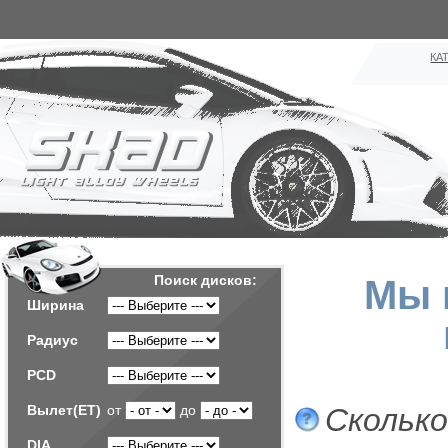
КА
Поиск дисков:
Мы 
Ширина
Радиус
PCD
Вылет(ET)
от
до
Скольк
DIA