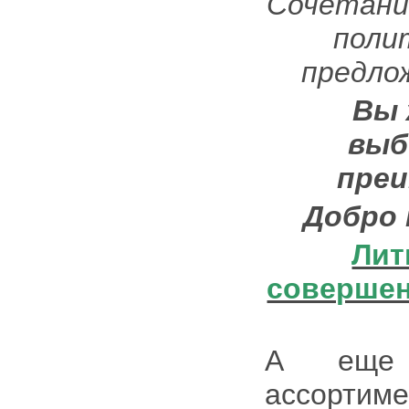
Сочетание
поли
предло
Вы 
выб
преи
Добро 
Лит
совершен
А еще 
ассорти