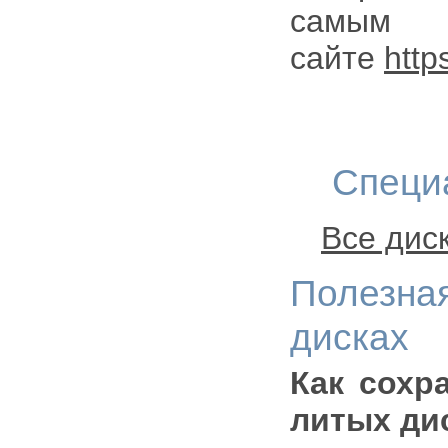
самым
сайте
http
Специ
Все дис
Полезн
дисках
Как сохр
литых ди