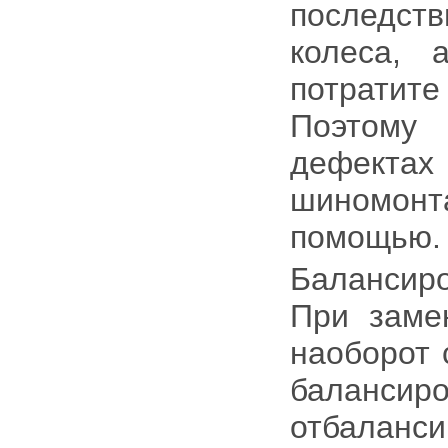
последст
колеса, 
потрати
Поэтому
дефекта
шиномон
помощью.
Балансиро
При заме
наоборот 
баланс
отбалан