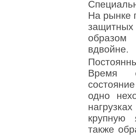
Специальн
На рынке 
защитных
образом
вдвойне.
Постоянны
Время о
состояние
одно нех
нагрузка
крупную 
также обр