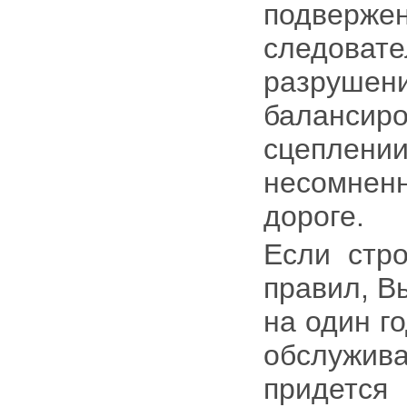
подве
следов
разруш
баланси
сцеплени
несомненн
дороге.
Если стро
правил, В
на один г
обслужив
придется