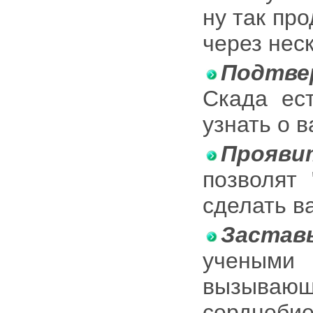
ну так про
через неск
Подтве
Скада ест
узнать о в
Прояви
позволят 
сделать в
Застав
ученым
вызыва
сердцеб