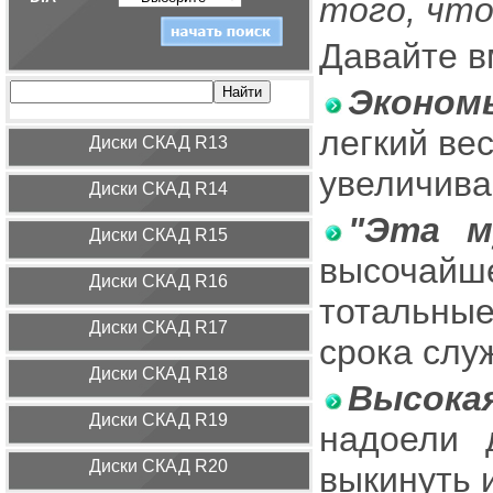
того, чт
Давайте в
Эконом
легкий ве
Диcки СКАД R13
увеличива
Диcки СКАД R14
"Эта м
Диcки СКАД R15
высочай
Диcки СКАД R16
тотальные
Диcки СКАД R17
срока служ
Диcки СКАД R18
Высока
Диcки СКАД R19
надоели 
Диcки СКАД R20
выкинуть 