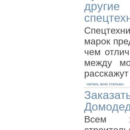
други
спецтех
Спецтехник
марок пре
чем отлич
между мо
расскажут
читать всю статью»
Заказат
Домоде
Всем х