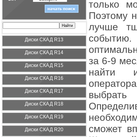
только м
Поэтому н
лучше тщ
событию. 
Диcки СКАД R13
оптимальн
Диcки СКАД R14
за 6-9 ме
Диcки СКАД R15
найти и
Диcки СКАД R16
оператора
Диcки СКАД R17
выбрать
Определи
Диcки СКАД R18
необходи
Диcки СКАД R19
сможет вп
Диcки СКАД R20