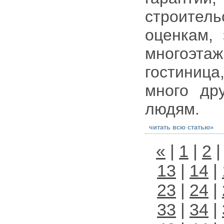
строител
оценкам, 
многоэта
гостиниц
много др
людям.
читать всю статью»
«
|
1
|
2
13
|
14
|
23
|
24
|
33
|
34
|