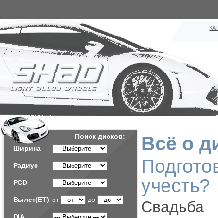
КА
Поиск дисков:
Всё о д
Ширина
Подгото
Радиус
учесть?
PCD
Вылет(ET)
от
до
Свадьба 
DIA