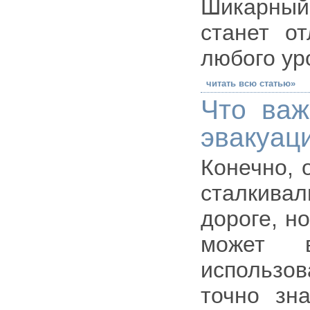
Шикарный
станет о
любого ур
читать всю статью»
Что важ
эвакуац
Конечно, 
сталкива
дороге, н
может в
использов
точно зн