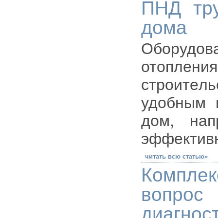
ПНД тр
дома
Оборудов
отоплe
строитeль
удобным 
дом, нап
эффективн
читать всю статью»
Компле
вопр
диагно