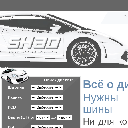
КА
Поиск дисков:
Всё о д
Ширина
Нужны 
Радиус
шины
PCD
Вылет(ET)
от
до
Ни для ко
DIA