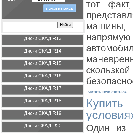
тот факт
представ
машины, 
напрям
Диcки СКАД R13
автомо
Диcки СКАД R14
маневренн
Диcки СКАД R15
скольз
Диcки СКАД R16
безопасно
Диcки СКАД R17
читать всю статью»
Купить
Диcки СКАД R18
условия
Диcки СКАД R19
Один из 
Диcки СКАД R20