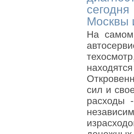
сегодня
Москвы 
На самом
автосерв
техосмотр
находятс
Откровен
сил и сво
расходы -
незави
израсход