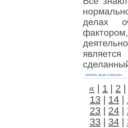
Все знают
нормально
делах о
фактор
деятельн
являетс
сделанный
читать всю статью»
«
|
1
|
2
13
|
14
|
23
|
24
|
33
|
34
|