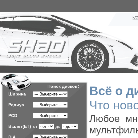
КА
Поиск дисков:
Всё о д
Ширина
Что нов
Радиус
PCD
Любое мн
Вылет(ET)
от
до
мультфил
DIA