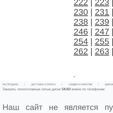
222
|
223
230
|
231
238
|
239
246
|
247
254
|
255
262
|
263
.
РАСПРОДАЖА
/
ДОСТАВКА И ОПЛАТА
/
СКИДКИ И ГАРАНТИИ
/
ШИНО
Заказать легкосплавные литые диски
SKAD
можно по телефонам:
Наш сайт не является пу