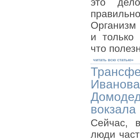
это дел
правильно
Организм 
и только 
что полезн
читать всю статью»
Трансф
Иванов
Домодед
вокзала
Cейчас, 
люди част