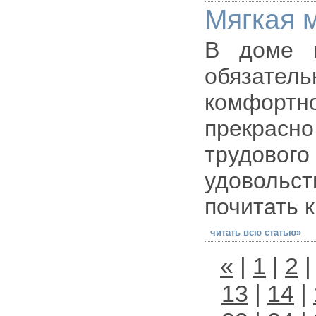
Мягкая 
В доме к
обязатель
комфорт
прекрас
трудовог
удовольс
почитать к
читать всю статью»
«
|
1
|
2
13
|
14
|