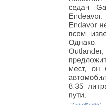
седан Ga
Endeavor.
Endavor н
всем изве
Однако, 
Outland
предложи
мест, он
автомоби
8.35 литр
пути.
читать всю статью»