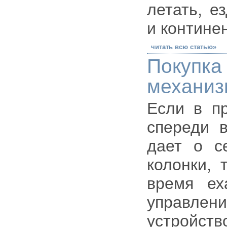
летать, е
и контине
читать всю статью»
Покупк
механиз
Если в п
спереди 
дает о с
колонки, 
время ех
управле
устройств