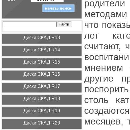
родители
методами 
что показ
лет кате
Диcки СКАД R13
считают, 
Диcки СКАД R14
воспитан
Диcки СКАД R15
мнением 
Диcки СКАД R16
другие п
Диcки СКАД R17
поспорить
столь ка
Диcки СКАД R18
создают
Диcки СКАД R19
месяцев, 
Диcки СКАД R20