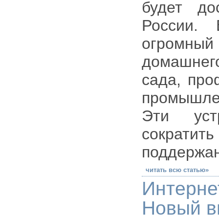
будет до
России. 
огромны
домашнего
сада, про
промышле
Эти уст
сократит
поддержан
читать всю статью»
Интерн
Новый в