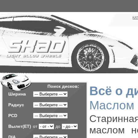
КА
Поиск дисков:
Всё о д
Ширина
Маслом 
Радиус
PCD
Старинн
Вылет(ET)
от
до
маслом н
DIA