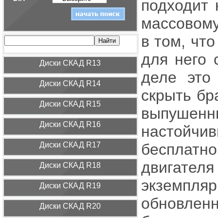
подходит 
массовому
в том, чт
для него 
Диcки СКАД R13
деле это
Диcки СКАД R14
скрыть бр
Диcки СКАД R15
выпушенн
Диcки СКАД R16
настойч
Диcки СКАД R17
бесплатн
двигателя
Диcки СКАД R18
экземпля
Диcки СКАД R19
обновлен
Диcки СКАД R20