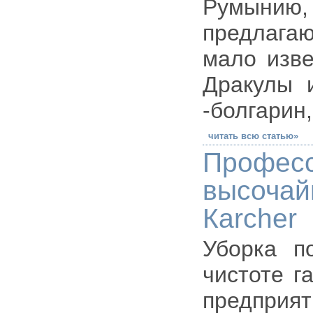
Румынию, 
предлагаю
мало изве
Дракулы и
-болгарин,
читать всю статью»
Профе
высочай
Кarcher
Уборка п
чистоте г
предприя