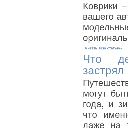
Коврики –
вашего ав
модель
оригиналь
читать всю статью»
Что де
застрял 
Путешест
могут быт
года, и з
что имен
даже на 