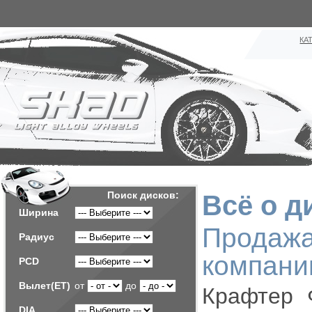
КА
Поиск дисков:
Всё о д
Ширина
Продаж
Радиус
компани
PCD
Вылет(ET)
от
до
Крафтер 
DIA