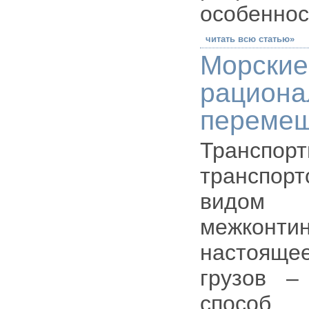
особеннос
читать всю статью»
Морск
раци
перемещ
Трансп
транспор
видом
межконт
настоящ
грузов –
способ 