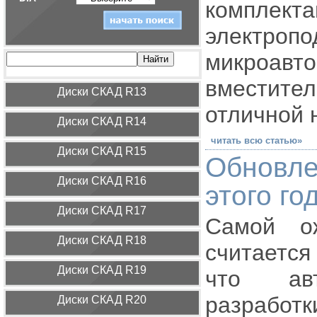
компле
электр
микроавто
вместит
Диcки СКАД R13
отличной 
Диcки СКАД R14
читать всю статью»
Диcки СКАД R15
Обновл
Диcки СКАД R16
этого го
Диcки СКАД R17
Самой о
Диcки СКАД R18
считается
Диcки СКАД R19
что ав
разработк
Диcки СКАД R20