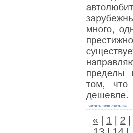
автолюбит
зарубежн
много, од
престижн
сущест
направляю
пределы 
том, что
дешевле.
читать всю статью»
«
|
1
|
2
13
|
14
|