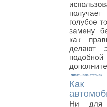
использо
получает
голубое т
замену бе
как прав
делают 
подобн
дополните
читать всю статью»
Как г
автомоб
Ни для 