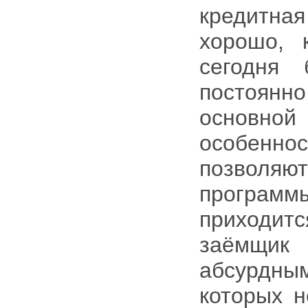
кредитная
хорошо, 
сегодня 
постоянн
основной
особенн
позволяют
програм
приходитс
заёмщик
абсурдн
которых н