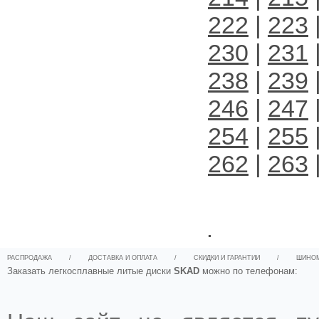
222
|
223
230
|
231
238
|
239
246
|
247
254
|
255
262
|
263
.
РАСПРОДАЖА
/
ДОСТАВКА И ОПЛАТА
/
СКИДКИ И ГАРАНТИИ
/
ШИНО
Заказать легкосплавные литые диски
SKAD
можно по телефонам: