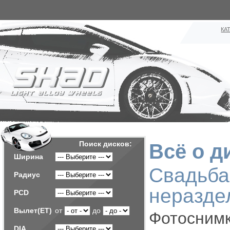
КА
Поиск дисков:
Всё о д
Ширина
Свадь
Радиус
неразд
PCD
Вылет(ET)
от
до
Фотосни
DIA