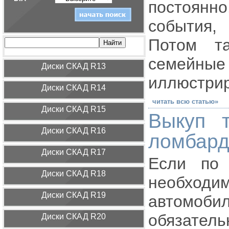
постоянн
события,
Потом та
семейны
Диcки СКАД R13
иллюстрир
Диcки СКАД R14
читать всю статью»
Диcки СКАД R15
Выкуп 
Диcки СКАД R16
ломбар
Диcки СКАД R17
Если по 
Диcки СКАД R18
необхо
Диcки СКАД R19
автомоби
обязатель
Диcки СКАД R20