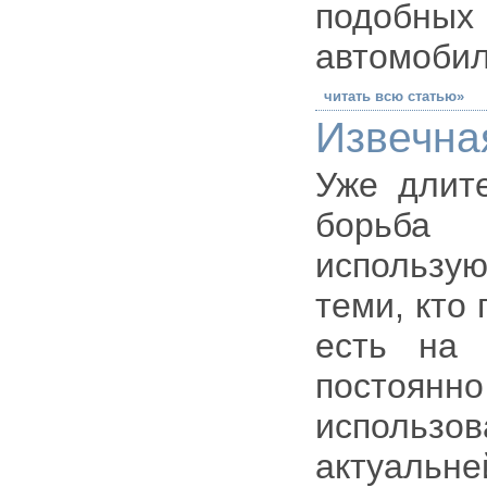
подобн
автомобил
читать всю статью»
Извечная
Уже длит
борьба
использу
теми, кто
есть на 
постоянн
использ
актуальне