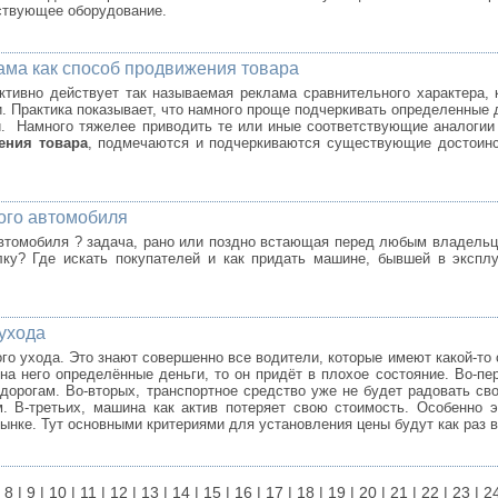
ствующее оборудование.
ама как способ продвижения товара
тивно действует так называемая реклама сравнительного характера, 
и. Практика показывает, что намного проще подчеркивать определенные 
. Намного тяжелее приводить те или иные соответствующие аналогии с
ения товара
, подмечаются и подчеркиваются существующие достоинст
ого автомобиля
томобиля ? задача, рано или поздно встающая перед любым владельце
ку? Где искать покупателей и как придать машине, бывшей в экспл
ухода
го ухода. Это знают совершенно все водители, которые имеют какой-т
на него определённые деньги, то он придёт в плохое состояние. Во-пер
 дорогам. Во-вторых, транспортное средство уже не будет радовать св
. В-третьих, машина как актив потеряет свою стоимость. Особенно э
рынке. Тут основными критериями для установления цены будут как раз 
|
8
|
9
|
10
|
11
|
12
|
13
|
14
|
15
|
16
|
17
|
18
|
19
|
20
|
21
|
22
|
23
|
2