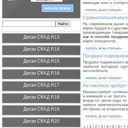
имеющие опыт и соответ
читать всю статью»
Сравнительная рекл
На современном рынке ак
марки продукта с другим
производимыми товарами
Диcки СКАД R13
как в способе продвиж
марки конкурентов.
читать всю статью»
Диcки СКАД R14
Продажа подержанн
Диcки СКАД R15
Продажа подержанного ав
наиболее выгодную сдел
автолюбителе
Диcки СКАД R16
читать всю статью»
Диcки СКАД R17
Автомобиль требует 
Машина требует особенно
и внимания и не тратить 
Диcки СКАД R18
возрастут риски езды по
нежели привлекательным
Диcки СКАД R19
экстренно на вторичном 
читать всю статью»
Диcки СКАД R20
«
|
1
|
2
|
3
|
4
|
5
|
6
|
7