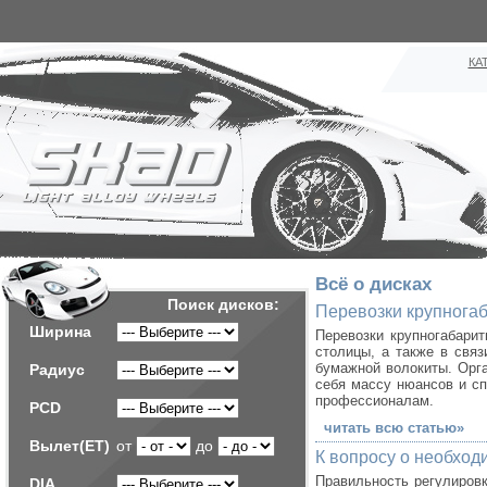
КА
Всё о дисках
Поиск дисков:
Перевозки крупногаб
Ширина
Перевозки крупногабарит
столицы, а также в свя
бумажной волокиты. Орга
Радиус
себя массу нюансов и сп
профессионалам.
PCD
читать всю статью»
Вылет(ET)
от
до
К вопросу о необход
Правильность регулировк
DIA