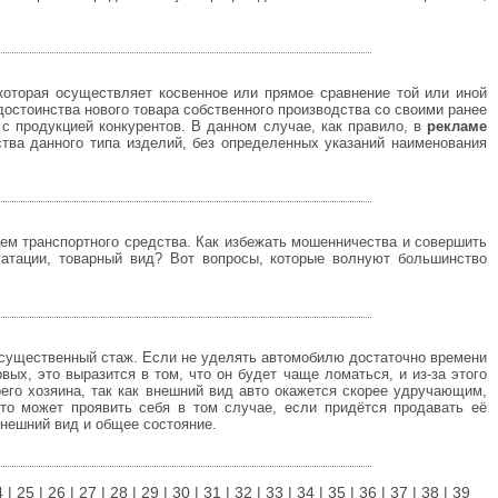
которая осуществляет косвенное или прямое сравнение той или иной
достоинства нового товара собственного производства со своими ранее
 продукцией конкурентов. В данном случае, как правило, в
рекламе
ва данного типа изделий, без определенных указаний наименования
м транспортного средства. Как избежать мошенничества и совершить
уатации, товарный вид? Вот вопросы, которые волнуют большинство
о существенный стаж. Если не уделять автомобилю достаточно времени
вых, это выразится в том, что он будет чаще ломаться, и из-за этого
оего хозяина, так как внешний вид авто окажется скорее удручающим,
то может проявить себя в том случае, если придётся продавать её
внешний вид и общее состояние.
4
|
25
|
26
|
27
|
28
| 29 |
30
|
31
|
32
|
33
|
34
|
35
|
36
|
37
|
38
|
39