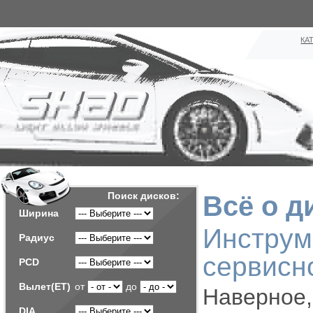
КА
Поиск дисков:
Всё о д
Ширина
Инстр
Радиус
сервисн
PCD
Вылет(ET)
от
до
Наверное,
DIA