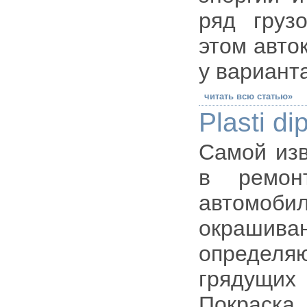
ряд груз
этом авто
у вариант
читать всю статью»
Plasti d
Самой изв
в ремон
автомо
окраши
определя
грядущих
Покраска