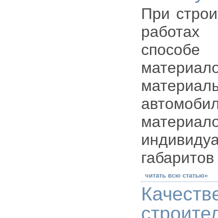
При строи
работах 
способ
материал
материал
автомоби
матери
индивиду
габаритов
читать всю статью»
Качест
строите