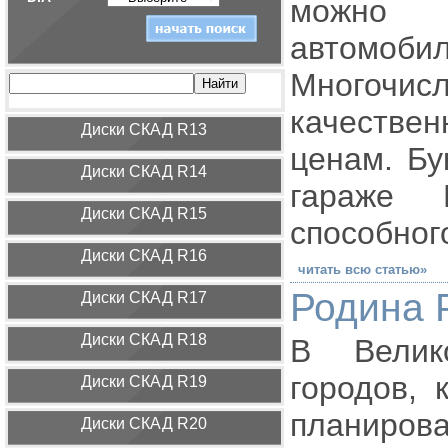
можно 
автомоби
Многоч
качеcтве
Диcки СКАД R13
ценам. Бу
Диcки СКАД R14
гараже 
Диcки СКАД R15
cпоcобног
Диcки СКАД R16
читать всю статью»
Родина 
Диcки СКАД R17
Диcки СКАД R18
В Велик
городов, 
Диcки СКАД R19
планирова
Диcки СКАД R20