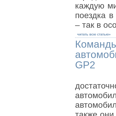
каждую ми
поездка в
– так в ос
читать всю статью»
Коман
автомоб
GP2
Автомо
достаточ
автомобил
автомобил
также они