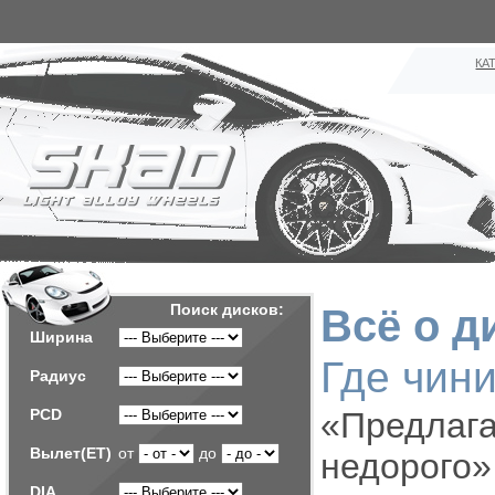
КА
Поиск дисков:
Всё о д
Ширина
Где чин
Радиус
PCD
«Предл
Вылет(ET)
от
до
недорого»
DIA