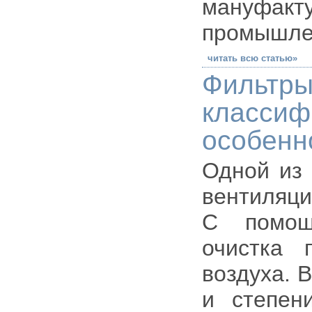
мануфакту
промышле
читать всю статью»
Фильтры
класси
особенн
Одной из
вентиляц
С помощ
очистка 
воздуха. 
и степен