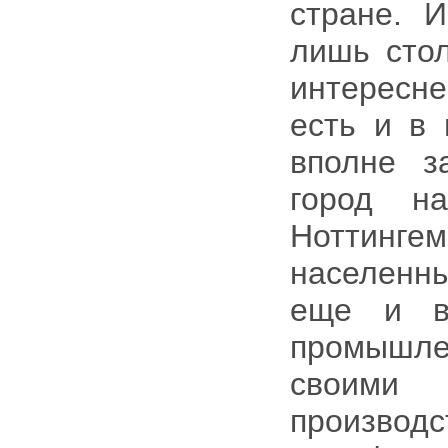
стране. 
лишь сто
интересн
есть и в 
вполне з
город н
Ноттинг
населенн
еще и в
промышл
своими
производс