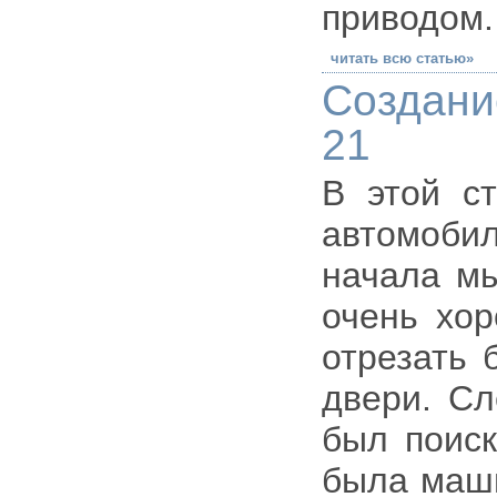
приводом.
читать всю статью»
Создан
21
В этой с
автомоб
начала м
очень хор
отрезать 
двери. С
был поиск
была маши