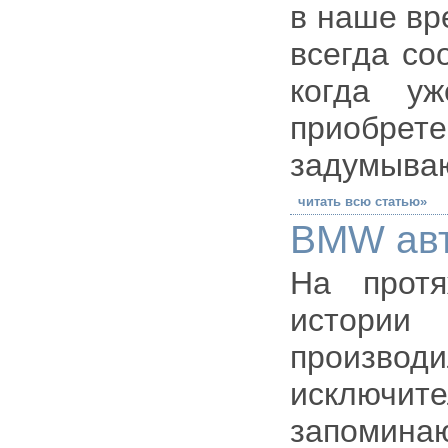
в наше вр
всегда со
когда уж
приобрете
задумываю
читать всю статью»
BMW ав
На протя
истории
произво
исключ
запомина