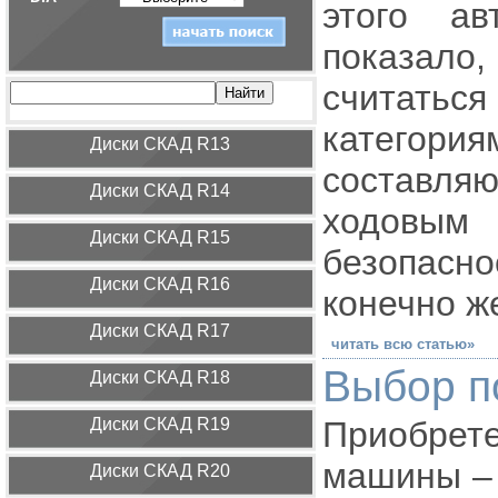
этого ав
показало
считатьс
категори
Диcки СКАД R13
составл
Диcки СКАД R14
ходовым 
Диcки СКАД R15
безопасн
Диcки СКАД R16
конечно ж
Диcки СКАД R17
читать всю статью»
Выбор п
Диcки СКАД R18
Диcки СКАД R19
Приобрет
машины – 
Диcки СКАД R20