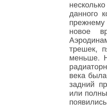
нескольк
данного к
прежнему
новое в
Аэродина
трешек, п
меньше. 
радиатор
века была
задний пр
или полны
появилис