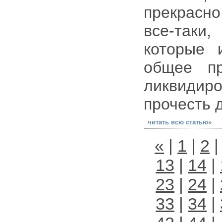
прекрасно
все-таки,
которые 
общее пр
ликвидир
прочесть 
читать всю статью»
«
|
1
|
2
13
|
14
|
23
|
24
|
33
|
34
|