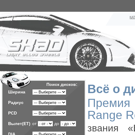
КА
Поиск дисков:
Всё о д
Ширина
Премия
Радиус
Range R
PCD
Вылет(ET)
от
до
звания «
DIA