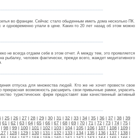
 жилья во франции. Сейчас стало обыденным иметь дома несколько ПК.
и одновременно упали в цене. Каких-то 20 лет назад об этом можно
еко не всегда отдаем себе в этом отчет. А между тем, это проявляется
 на рыбалку, человек фактически, прежде всего, жаждет медитативного
я.
дения отпуска для множества людей. Кто же не хочет провести свое
то прекрасная возможность расширить свои привычные рамки, украсить
жество туристических фирм предоставят вам качественный активный
4
|
25
|
26
|
27
|
28
|
29
|
30
|
31
|
32
|
33
|
34
|
35
|
36
|
37
|
38
|
39
|
61
|
62
|
63
|
64
|
65
|
66
|
67
|
68
|
69
|
70
|
71
|
72
|
73
|
74
|
75
|
|
98
|
99
|
100
|
101
|
102
|
103
|
104
|
105
|
106
|
107
|
108
|
109
|
127
|
128
|
129
|
130
|
131
|
132
|
133
|
134
|
135
|
136
|
137
|
138
|
155
|
156
|
157
|
158
|
159
|
160
|
161
|
162
|
163
|
164
|
165
|
166
|