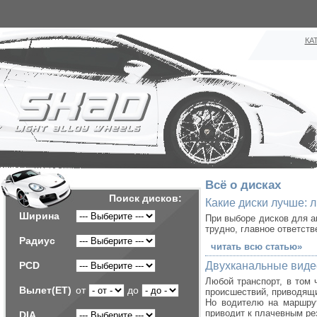
КА
Всё о дисках
Поиск дисков:
Какие диски лучше: 
Ширина
При выборе дисков для а
трудно, главное ответст
Радиус
читать всю статью»
PCD
Двухканальные виде
Любой транспорт, в том 
Вылет(ET)
от
до
происшествий, приводящи
Но водителю на маршрут
приводит к плачевным ре
DIA