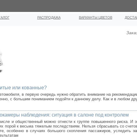
ТАЛОГ
РАСПРОДАЖА
ВАРИАНТЫ ЦВЕТОВ
ДОСТА
Зака
литые или кованные?
втомобиля, в первую очередь нужно обратить внимание на рекомендаци
венно, с большим пониманием подойти к данному делу. Как и в любом др
окамеры наблюдения: ситуация в салоне под контролем
числе и общественный можно отнести к группе повышенного риска. И 
х порой к весьма тяжелым последствиям. Нельзя сбрасывать со счетов
е, особенно в случаях большого скопления пассажиров, уследить за 
зультатам