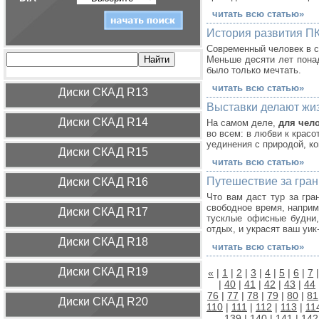
читать всю статью»
История развития П
Современный человек в с
Меньше десяти лет понад
было только мечтать.
читать всю статью»
Диcки СКАД R13
Выставки делают жиз
Диcки СКАД R14
На самом деле,
для чел
во всем: в любви к крас
уединения с природой, к
Диcки СКАД R15
читать всю статью»
Путешествие за гран
Диcки СКАД R16
Что вам даст тур за гра
свободное время, наприм
Диcки СКАД R17
тусклые офисные будни,
отдых, и украсят ваш уик
Диcки СКАД R18
читать всю статью»
Диcки СКАД R19
«
|
1
|
2
|
3
|
4
|
5
|
6
|
7
|
40
|
41
|
42
|
43
|
44
76
|
77
|
78
|
79
|
80
|
81
Диcки СКАД R20
110
|
111
|
112
|
113
|
11
139
|
140
|
141
|
142