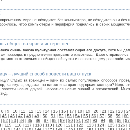
К
овременном мире не обходится без компьютера, не обходится он и без
обилось, чтоб компьютеры и периферия поднялись в своих мощностях 
нь общества ярче и интереснее.
овека очень важна культурная составляющая его досуга
, хотя мы дал
отам природы, в предпочтении программ о животных... Даже отправляясь
огда можно отвлечься от обыденной суеты и по-настоящему расслабитьс
ицу – лучший способ провести ваш отпуск
ницу? Отдых за границей – один из самых популярных способов прове
ер, каникулы, отдыхая на пляже и загорая под ярким солнцем? Ведь э
 завести новых друзей, набраться новых знаний и впечатлений. Мно
-энд.
|
8
|
9
|
10
|
11
| 12 |
13
|
14
|
15
|
16
|
17
|
18
|
19
|
20
|
21
|
22
|
23
|
2
|
45
|
46
|
47
|
48
|
49
|
50
|
51
|
52
|
53
|
54
|
55
|
56
|
57
|
58
|
59
|
60
|
82
|
83
|
84
|
85
|
86
|
87
|
88
|
89
|
90
|
91
|
92
|
93
|
94
|
95
|
96
|
97
4
|
115
|
116
|
117
|
118
|
119
|
120
|
121
|
122
|
123
|
124
|
125
|
126
|
|
143
|
144
|
145
|
146
|
147
|
148
|
149
|
150
|
151
|
152
|
153
|
154
|