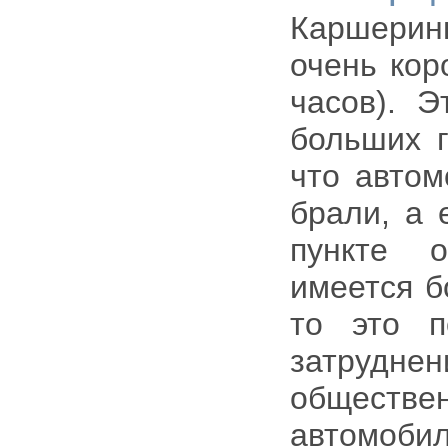
Каршерин
очень кор
часов). 
больших г
что автом
брали, а 
пункте 
имеется б
то это п
затруднен
обществе
автомоб