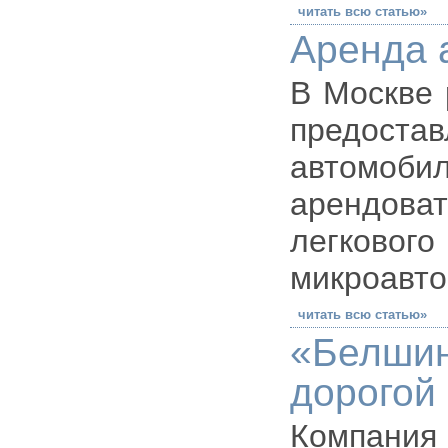
читать всю статью»
Аренда 
В Москве 
предост
автомоби
арендов
легков
микроавто
читать всю статью»
«Белшин
дорогой
Компания