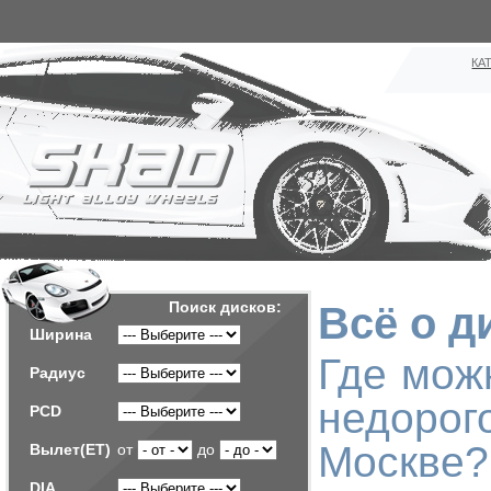
КА
Поиск дисков:
Всё о д
Ширина
Где мож
Радиус
недоро
PCD
Москве?
Вылет(ET)
от
до
DIA