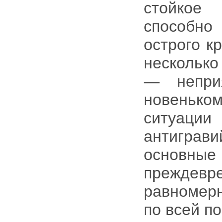
стойкое
способно
острого к
несколько
— непри
новеньк
ситуаци
антиграви
основ
преждевре
равномерн
по всей п