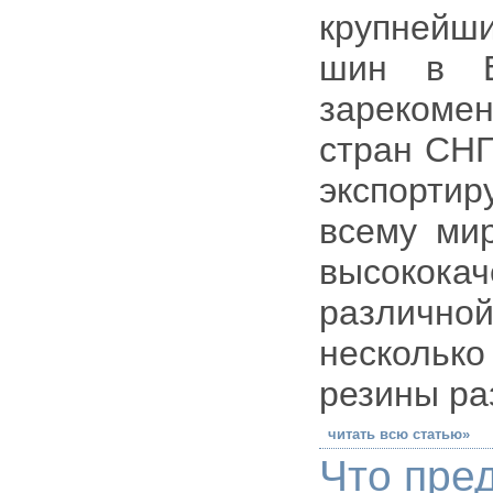
крупнейши
шин в Е
зарекоме
стран СНГ
экспортир
всему мир
высокок
различно
несколько
резины ра
читать всю статью»
Что пре