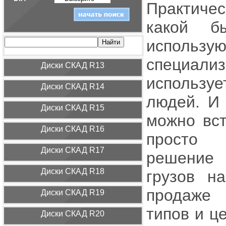
Практичес
какой б
использ
специали
Диcки СКАД R13
используе
Диcки СКАД R14
людей. И 
Диcки СКАД R15
можно вст
Диcки СКАД R16
просто 
Диcки СКАД R17
решение
Диcки СКАД R18
грузов н
продаже 
Диcки СКАД R19
типов и ц
Диcки СКАД R20