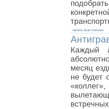
подобра
конкрет
транспорт
читать всю статью»
Антигра
Каждый а
абсолютн
месяц езд
не будет 
«коллег»
вылетаю
встречных