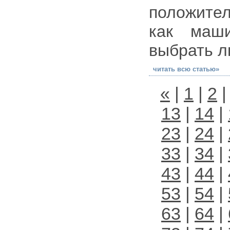
положител
как маш
выбрать л
читать всю статью»
«
|
1
|
2
13
|
14
|
23
|
24
|
33
|
34
|
43
|
44
|
53
|
54
|
63
|
64
|