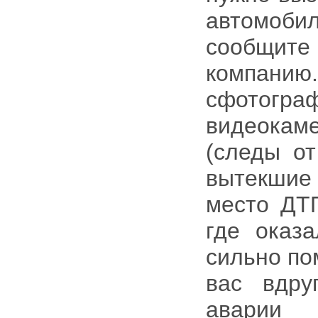
автомоби
сообщит
компанию
сфотогра
видеокам
(следы от
вытекшие
место ДТП
где оказ
сильно по
вас вдру
аварии