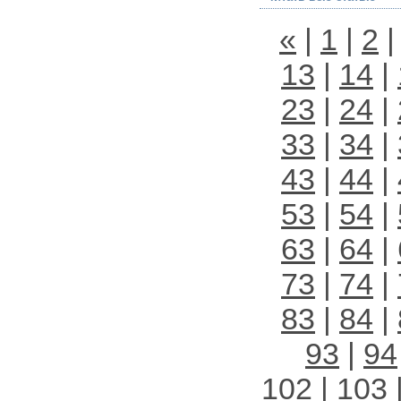
«
|
1
|
2
13
|
14
|
23
|
24
|
33
|
34
|
43
|
44
|
53
|
54
|
63
|
64
|
73
|
74
|
83
|
84
|
93
|
94
102
|
103