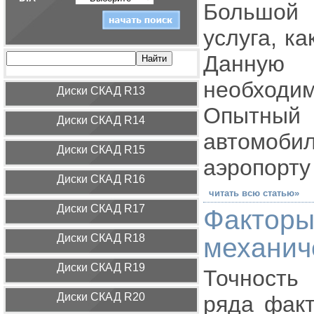
Большой 
услуга, к
Данную 
необходи
Диcки СКАД R13
Опытный
Диcки СКАД R14
автомоби
Диcки СКАД R15
аэропорту
Диcки СКАД R16
читать всю статью»
Диcки СКАД R17
Фактор
Диcки СКАД R18
механич
Диcки СКАД R19
Точность
Диcки СКАД R20
ряда факт