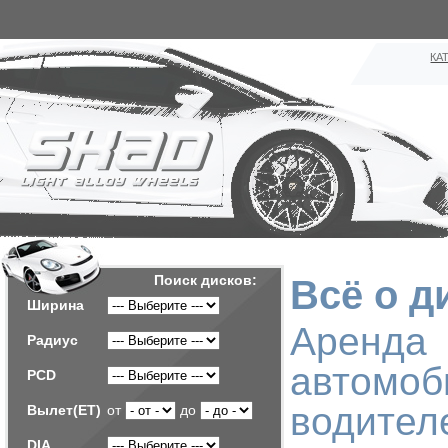
КА
Поиск дисков:
Всё о д
Ширина
Аренд
Радиус
автомо
PCD
водител
Вылет(ET)
от
до
DIA