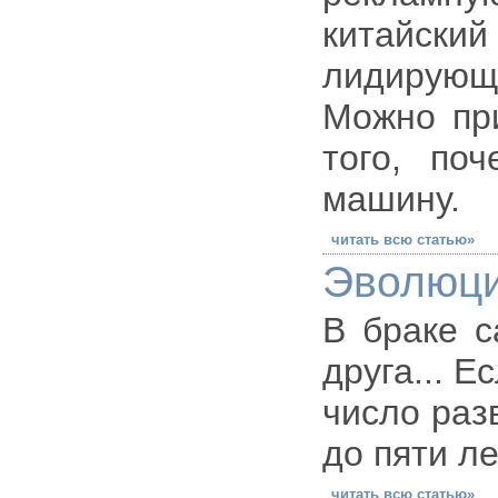
китайский
лидирующ
Можно при
того, по
машину.
читать всю статью»
Эволюци
В браке с
друга... 
число раз
до пяти л
читать всю статью»