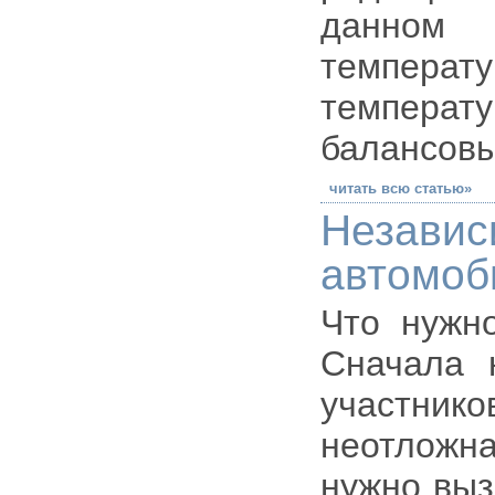
данном
температ
температу
балансовы
читать всю статью»
Незав
автомоб
Что нужн
Сначала 
участник
неотложн
нужно выз