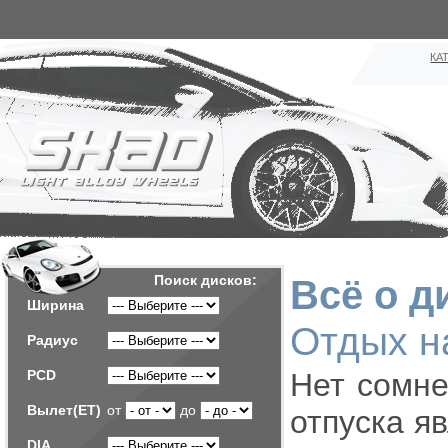
КА
Поиск дисков:
Всё о д
Ширина
Отдых н
Радиус
PCD
Нет сомне
Вылет(ET)
от
до
отпуска я
DIA