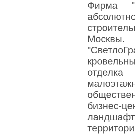
Фирма "
абсолю
строитель
Москвы.
"СветлоГ
кровельн
отделка
малоэта
обществе
бизнес-
ландшафт
территори