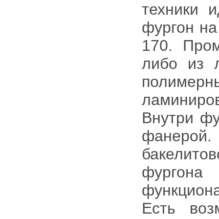
техники 
фургон на
170. Пром
либо из 
полиме
ламиниро
Внутри фу
фанерой
бакелит
фургон
функцион
Есть воз