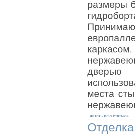
размеры б
гидробор
Принима
европал
каркас
нержаве
дверью
использо
места ст
нержавею
читать всю статью»
Отделка