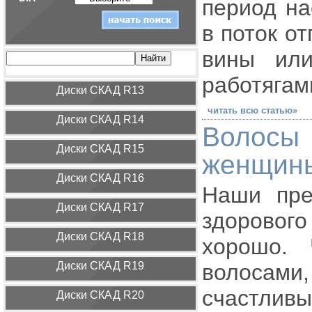
период на
в поток о
вины или
работягам
Диcки СКАД R13
читать всю статью»
Диcки СКАД R14
Волосы
Диcки СКАД R15
женщин
Диcки СКАД R16
Наши пре
Диcки СКАД R17
здоровог
Диcки СКАД R18
хорошо. 
Диcки СКАД R19
волосами,
счастлив
Диcки СКАД R20