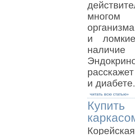
действите
многом 
организма
и ломки
наличи
Эндокрин
расскажет
и диабете
читать всю статью»
Купит
каркасо
Корейска