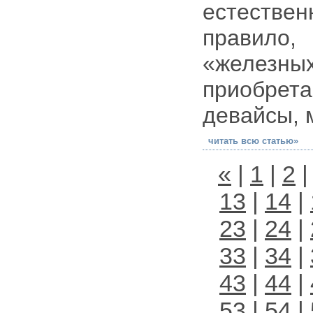
естествен
правило, 
«железн
приобрет
девайсы, 
читать всю статью»
«
|
1
|
2
13
|
14
|
23
|
24
|
33
|
34
|
43
|
44
|
53
|
54
|