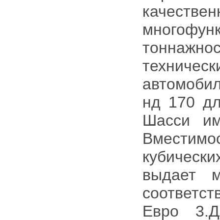
качес
многофун
тоннажно
техничес
автомобил
нд 170 дл
Шасси им
Вместим
кубически
выдает м
соответс
Евро 3.Д