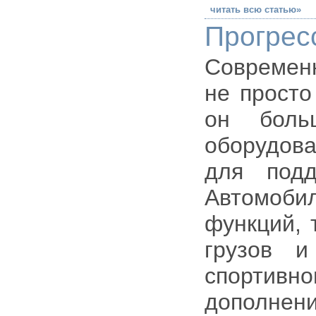
читать всю статью»
Прогрес
Современ
не просто
он боль
оборудова
для подд
Автомоби
функций, 
грузов и
спортив
дополнен