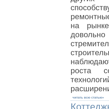
способст
ремонтны
на рынке
довольн
стреми
строител
наблюдаю
роста со
технолог
расширени
читать всю статью»
Коттедж