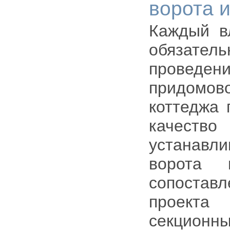
ворота и
Каждый в
обязател
проведе
придомово
коттеджа 
качеств
устанавл
ворота 
сопоста
проекта
секцио