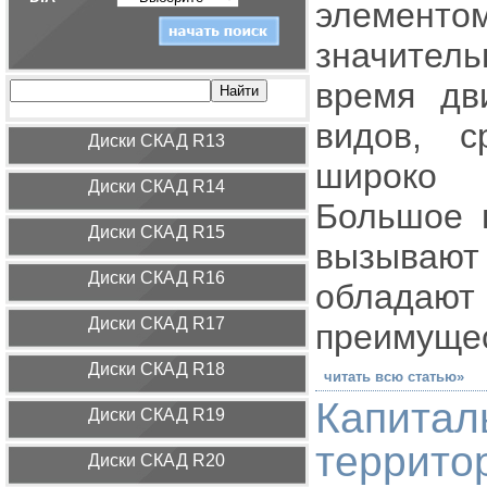
элементо
значитель
время дв
видов, с
Диcки СКАД R13
широко 
Диcки СКАД R14
Большое 
Диcки СКАД R15
вызываю
Диcки СКАД R16
облада
Диcки СКАД R17
преимущес
Диcки СКАД R18
читать всю статью»
Капита
Диcки СКАД R19
террит
Диcки СКАД R20