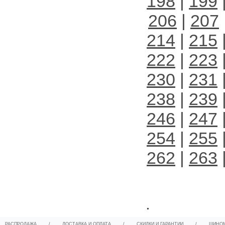
198
|
199
206
|
207
214
|
215
222
|
223
230
|
231
238
|
239
246
|
247
254
|
255
262
|
263
.
РАСПРОДАЖА
/
ДОСТАВКА И ОПЛАТА
/
СКИДКИ И ГАРАНТИИ
/
ШИНО