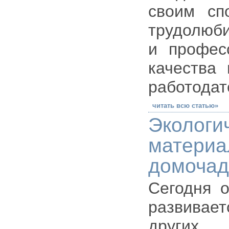
своим сп
трудолюби
и профес
качества 
работодат
читать всю статью»
Эколог
матери
домочад
Сегодня о
развивае
других 