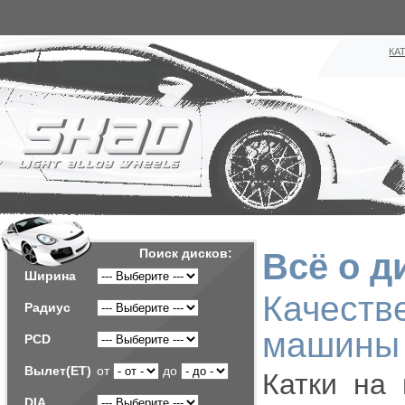
КА
Поиск дисков:
Всё о д
Ширина
Качест
Радиус
машины
PCD
Вылет(ET)
от
до
Катки на
DIA