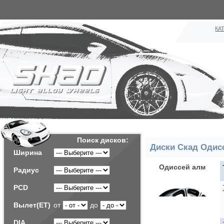
КА
Поиск дисков:
Диски Скад Одис
Ширина
Одиссей алм
Радиус
PCD
Вылет(ET)
от
до
DIA