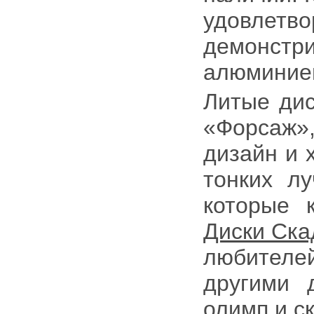
удовлетв
демонс
алюминиев
Литые дис
«Форсаж»
дизайн и 
тонких л
которые 
Диски Ска
любителе
другими 
олимп
и
с