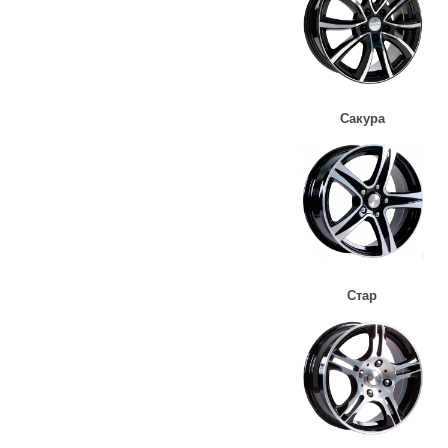
Сакура
Стар