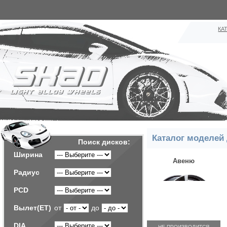
КА
Каталог моделей 
Поиск дисков:
Ширина
Авеню
Радиус
PCD
Вылет(ET)
от
до
DIA
НЕ ПРОИЗВОДИТСЯ