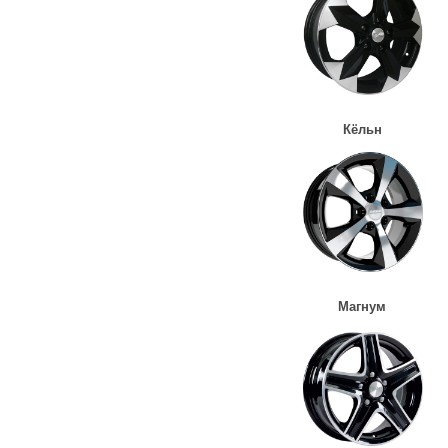
Кёльн
Магнум