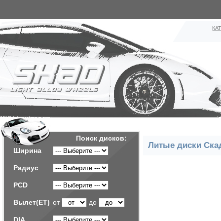
КА
Поиск дисков:
Литые диски Ска
Ширина
Радиус
PCD
Вылет(ET)
от
до
DIA