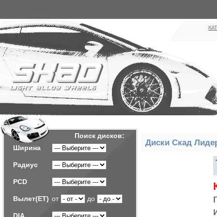
КА
Поиск дисков:
Диски Скад Лиде
Ширина
Радиус
PCD
Вылет(ET)
от
до
DIA