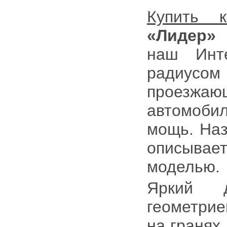
Купить 
«Лидер»
п
наш Инте
радиусом
проезжаю
автомоби
мощь. На
описывает
моделью.
Яркий д
геометрие
на гранях