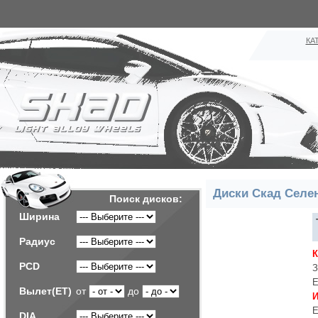
КА
Диски Скад Селе
Поиск дисков:
Ширина
Радиус
PCD
З
Е
Вылет(ET)
от
до
И
Е
DIA