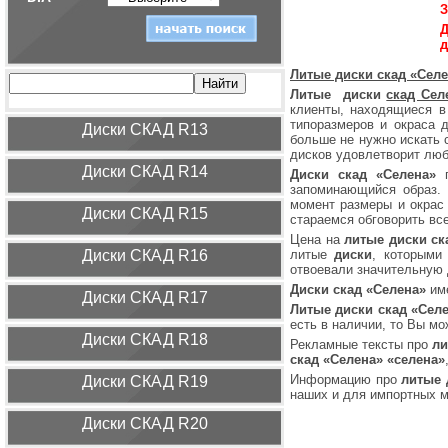
З
Д
д
Литые диски скад «Сел
Литые диски
скад Сел
клиенты, находящиеся в
типоразмеров и окраса 
Диcки СКАД R13
больше не нужно искать
дисков удовлетворит люб
Диcки СКАД R14
Диски скад «Селена»
п
запоминающийся образ.
момент размеры и окрас
Диcки СКАД R15
стараемся обговорить все
Цена на
литые диски ск
Диcки СКАД R16
литые
диски
, которыми
отвоевали значительную 
Диски скад «Селена»
им
Диcки СКАД R17
Литые диски скад «Сел
есть в наличии, то Вы мо
Диcки СКАД R18
Рекламные тексты про
ли
скад «Селена» «селена»
Информацию про
литые 
Диcки СКАД R19
наших и для импортных 
Диcки СКАД R20