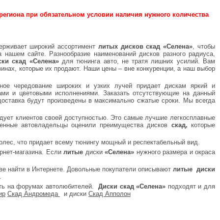
региона при обязательном условии наличия нужного количества
держивает широкий ассортимент
литых дисков скад «Селена»
, чтобы
 нашем сайте. Разнообразие наименований дисков разного радиуса,
ски скад «Селена»
для тюнинга авто, не тратя лишних усилий. Вам
зинах, которые их продают. Наши цены – вне конкуренции, а наш выбор
ное чередование широких и узких лучей придает дискам яркий и
ми и цветовыми исполнениями. Заказать отсутствующие на данный
доставка будут произведены в максимально сжатые сроки. Мы всегда
адует клиентов своей доступностью. Это самые лучшие легкосплавные
венные автовладельцы оценили преимущества дисков
скад,
которые
олес, что придает всему тюнингу мощный и респектабельный вид.
рнет-магазина. Если
литые
диски
«Селена»
нужного размера и окраса
ве найти в Интернете. Довольные покупатели описывают
литые диски
.
ать на форумах автолюбителей.
Диски скад «Селена»
подходят и для
ир
Скад Андромеда
и диски
Скад Апполон