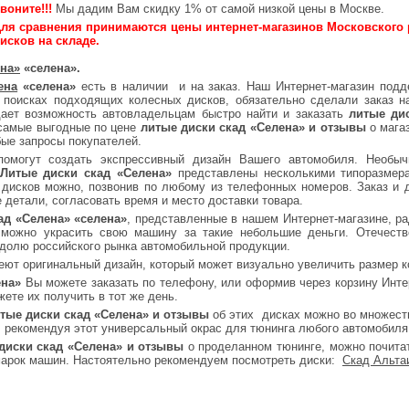
воните!!!
Мы дадим Вам скидку 1% от самой низкой цены в Москве.
ля сравнения принимаются цены интернет-магазинов Московского 
исков на складе.
ена»
«селена».
ена
«селена»
есть в наличии и на заказ. Наш Интернет-магазин под
 поисках подходящих колесных дисков, обязательно сделали заказ на
дает возможность автовладельцам быстро найти и заказать
литые ди
 самые выгодные по цене
литые диски скад «Селена» и отзывы
о мага
ые запросы покупателей.
омогут создать экспрессивный дизайн Вашего автомобиля. Необыч
Литые диски скад «Селена»
представлены несколькими типоразмера
 дисков можно, позвонив по любому из телефонных номеров. Заказ и 
 детали, согласовать время и место доставки товара.
ад «Селена» «селена»
, представленные в нашем Интернет-магазине, р
 можно украсить свою машину за такие небольшие деньги. Отечест
долю российского рынка автомобильной продукции.
еют оригинальный дизайн, который может визуально увеличить размер к
ена»
Вы можете заказать по телефону, или оформив через корзину Инте
жете их получить в тот же день.
тые диски скад «Селена» и отзывы
об этих дисках можно во множест
, рекомендуя этот универсальный окрас для тюнинга любого автомобиля
диски скад «Селена» и отзывы
о проделанном тюнинге, можно почит
марок машин. Настоятельно рекомендуем посмотреть диски:
Скад Альта