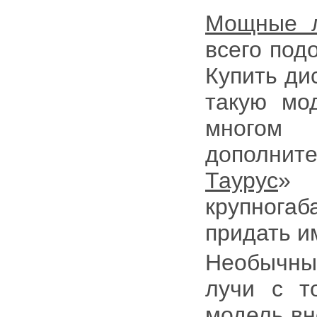
Мощные л
всего под
Купить ди
такую мо
многом
дополни
Таурус
» 
крупнога
придать и
Необычный
лучи с т
модель вн