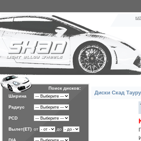
КА
Поиск дисков:
Диски Скад Тауру
Ширина
Радиус
PCD
Вылет(ET)
от
до
DIA