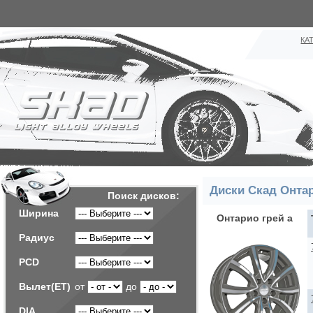
КА
Диски Скад Онта
Поиск дисков:
Ширина
Онтарио грей а
Радиус
PCD
Вылет(ET)
от
до
DIA