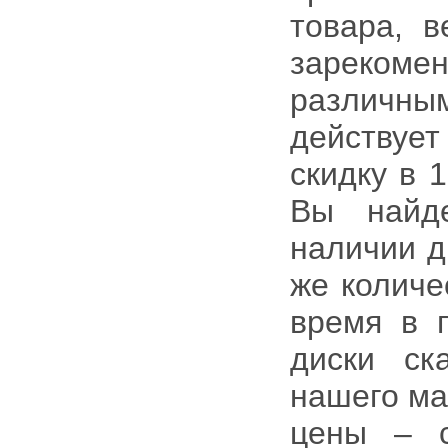
товара, в
зарекоме
различны
действуе
скидку в 
Вы найд
наличии д
же количе
время в 
диски ск
нашего ма
цены – с