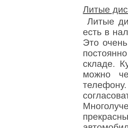
Литые дис
Литые д
есть в на
Это очень
постоянн
складе. К
можно че
телефону
согласов
Многолуче
прекра
автомоб