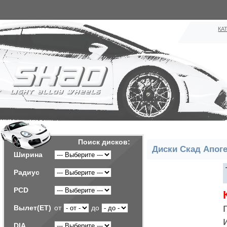
КА
Поиск дисков:
Диски Скад Апоге
Ширина
Радиус
PCD
Вылет(ET)
от
до
DIA