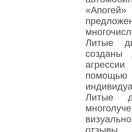
«Апогей
предлож
многочис
Литые д
созданы 
агрессии
помощь
индивидуа
Литые д
многолуче
визуальн
отзывы 