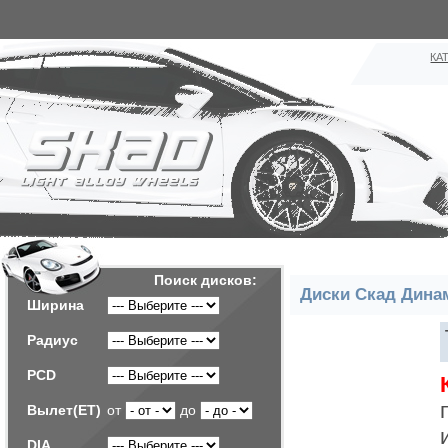
КА
Поиск дисков:
Диски Скад Дина
Ширина
Радиус
PCD
Вылет(ET)
от
до
DIA