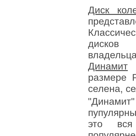
Диск кол
представл
Классич
дисков 
владель
Динамит
п
размере 
селена, с
"Динами
пупулярн
это вся
популярн