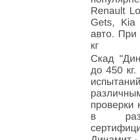
Renault Lo
Gets, Kia
авто. При
кг
Скад "Дин
до 450 кг
испытани
различным
проверки 
в разл
сертифици
Динамит - 