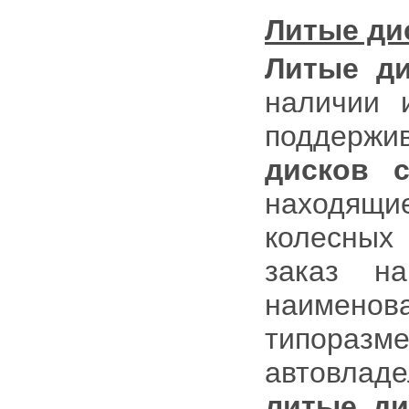
Литые ди
Литые д
наличии и
поддержи
дисков с
находящ
колесных
заказ н
наименов
типоразм
автовлад
литые ди