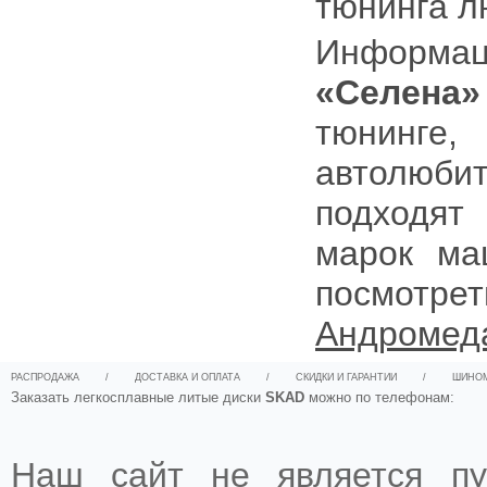
тюнинга л
Информа
«Селена
тюнинге
автолюб
подходят
марок ма
посмотр
Андроме
РАСПРОДАЖА
/
ДОСТАВКА И ОПЛАТА
/
СКИДКИ И ГАРАНТИИ
/
ШИНО
Заказать легкосплавные литые диски
SKAD
можно по телефонам:
Наш сайт не является пу