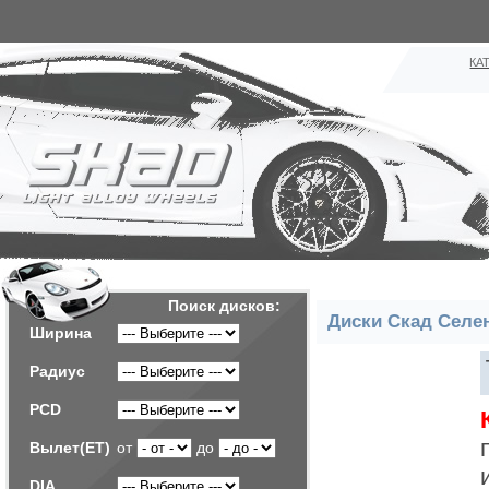
КА
Поиск дисков:
Диски Скад Селе
Ширина
Радиус
PCD
Вылет(ET)
от
до
DIA