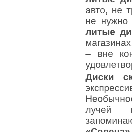
авто, не 
не нужно
литые ди
магазинах
– вне ко
удовлетво
Диски с
экспресси
Необычно
лучей 
запомина
«Селена»