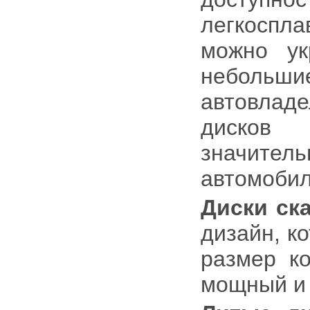
легкосп
можно ук
небольш
автовла
диско
значител
автомобил
Диски ск
дизайн, к
размер ко
мощный и 