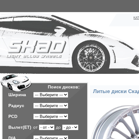
КА
Поиск дисков:
Литые диски Ска
Ширина
Радиус
PCD
Вылет(ET)
от
до
DIA