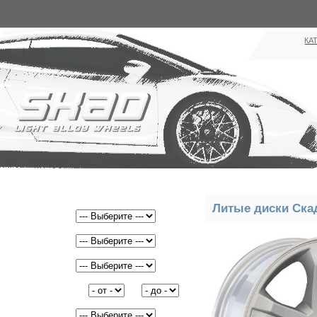
КА
Поиск дисков:
Литые диски Ска
Ширина
Радиус
PCD
Вылет(ET)
от
до
DIA