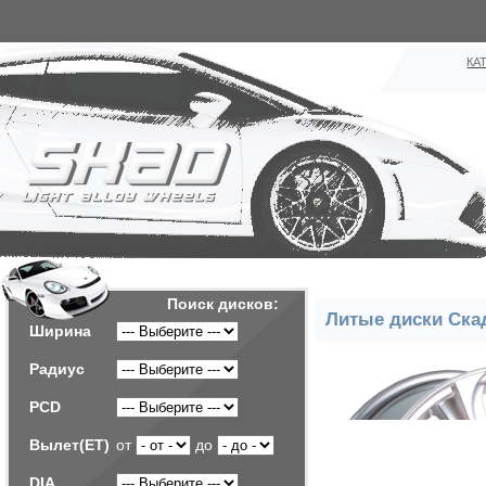
КА
Поиск дисков:
Литые диски Ска
Ширина
Радиус
PCD
Вылет(ET)
от
до
DIA