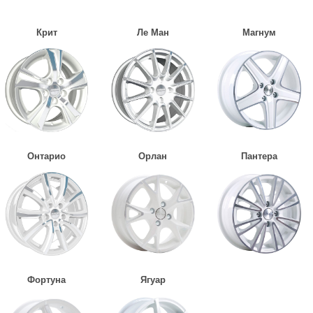
Крит
Ле Ман
Магнум
Онтарио
Орлан
Пантера
Фортуна
Ягуар