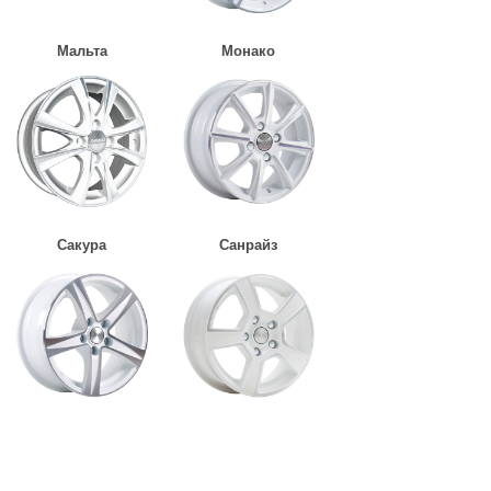
Мальта
Монако
Сакура
Санрайз