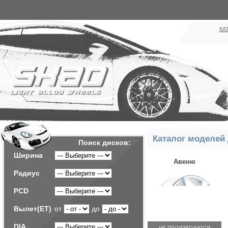
КА
Каталог моделей
Поиск дисков:
Ширина
Авеню
Радиус
PCD
Вылет(ET)
от
до
DIA
НЕ ПРОИЗВОДИТСЯ