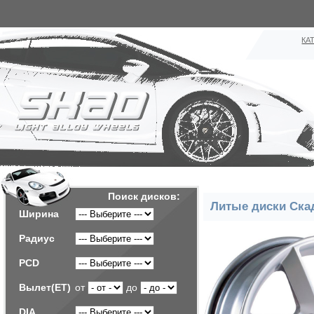
КА
Поиск дисков:
Литые диски Ска
Ширина
Радиус
PCD
Вылет(ET)
от
до
DIA