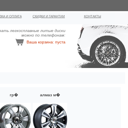
ВКА И ОПЛАТА
СКИДКИ И ГАРАНТИИ
КОНТАКТЫ
зать легкосплавные литыe диcки
можно по телефонам:
Ваша корзина: пуста
гр�
алмаз м�