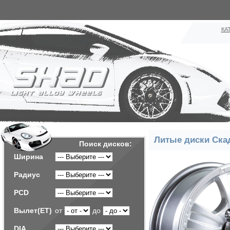
КА
Литые диски Ска
Поиск дисков:
Ширина
Радиус
PCD
Вылет(ET)
от
до
DIA