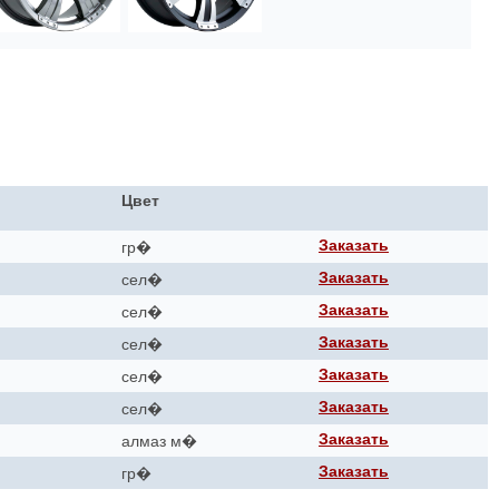
Цвет
Заказать
гр�
Заказать
сел�
Заказать
сел�
Заказать
сел�
Заказать
сел�
Заказать
сел�
Заказать
алмаз м�
Заказать
гр�