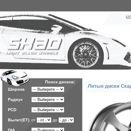
КА
Поиск дисков:
Литые диски Ска
Ширина
Радиус
PCD
Вылет(ET)
от
до
DIA