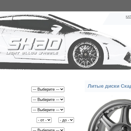
КА
Поиск дисков:
Литые диски Ска
Ширина
Радиус
PCD
Вылет(ET)
от
до
DIA