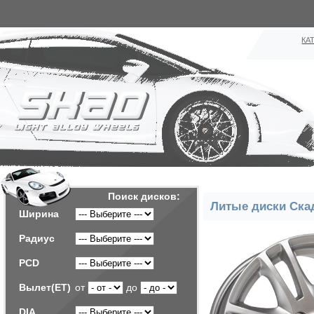
КА
Поиск дисков:
Литые диски Ска
Ширина
Радиус
PCD
Вылет(ET)
от
до
DIA