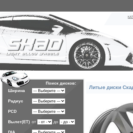
КА
Поиск дисков:
Литые диски Ска
Ширина
Радиус
PCD
Вылет(ET)
от
до
DIA