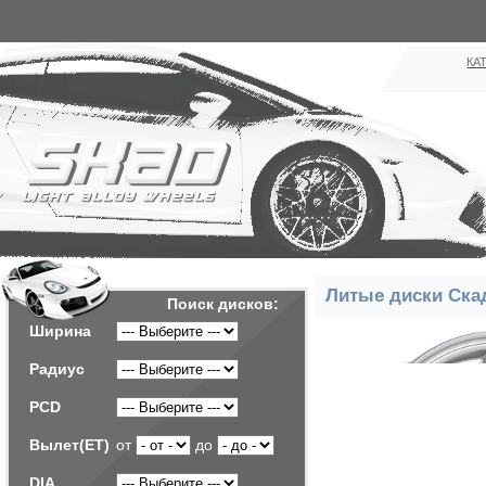
КА
Литые диски Ска
Поиск дисков:
Ширина
Радиус
PCD
Вылет(ET)
от
до
DIA