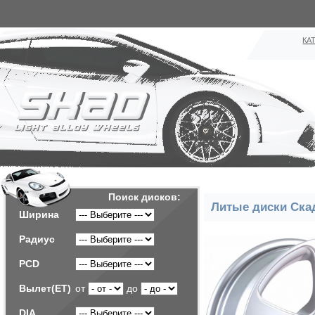
КА
Поиск дисков:
Литые диски Ска
Ширина
Радиус
PCD
Вылет(ET)
от
до
DIA