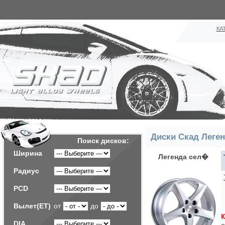
КА
Диски Скад Леген
Поиск дисков:
Ширина
Легенда сел�
Радиус
PCD
Вылет(ET)
от
до
DIA