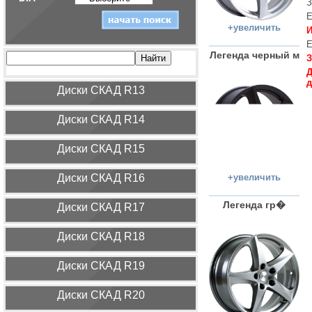
З
Е
+увеличить
И
Е
Легенда черный м
З
Д
д
Диcки СКАД R13
Диcки СКАД R14
Диcки СКАД R15
Диcки СКАД R16
+увеличить
Легенда гр�
Диcки СКАД R17
Диcки СКАД R18
Диcки СКАД R19
Диcки СКАД R20