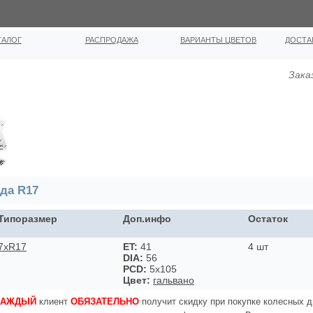
ТАЛОГ
РАСПРОДАЖА
ВАРИАНТЫ ЦВЕТОВ
ДОСТА
Зака
да R17
Типоразмер
Доп.инфо
Остаток
7xR17
ET:
41
4 шт
DIA:
56
PCD:
5x105
Цвет:
гальвано
КАЖДЫЙ
клиент
ОБЯЗАТЕЛЬНО
получит скидку при покупке колесных д