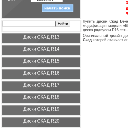
З
Д
д
Купить
диски Скад Вен
модификация модели
«В
диска радиусом R16 есть
Оригинальный дизайн де
Диcки СКАД R13
Скад
которой отличает аг
Диcки СКАД R14
Диcки СКАД R15
Диcки СКАД R16
Диcки СКАД R17
Диcки СКАД R18
Диcки СКАД R19
Диcки СКАД R20