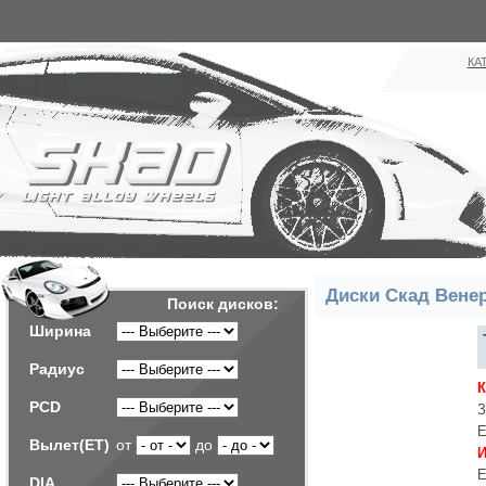
КА
Диски Скад Вене
Поиск дисков:
Ширина
Радиус
PCD
З
Е
Вылет(ET)
от
до
И
Е
DIA