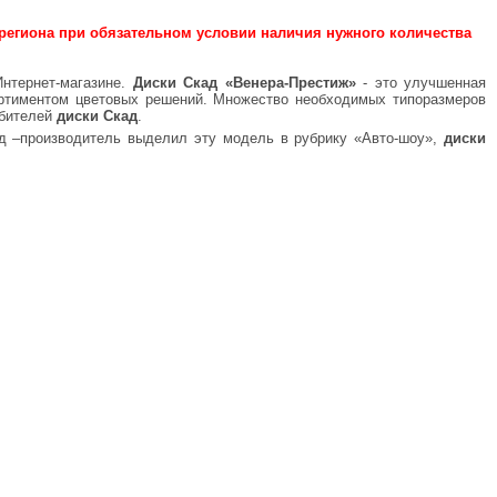
региона при обязательном условии наличия нужного количества
нтернет-магазине.
Диски Скад «Венера-Престиж»
- это улучшенная
ртиментом цветовых решений. Множество необходимых типоразмеров
юбителей
диски Скад
.
д –производитель выделил эту модель в рубрику «Авто-шоу»,
диски