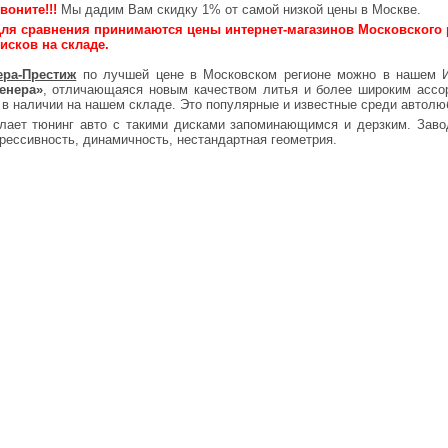
воните!!!
Мы дадим Вам скидку 1% от самой низкой цены в Москве.
ля сравнения принимаются цены интернет-магазинов Московского 
исков на складе.
ера-Престиж
по лучшей цене в Московском регионе можно в нашем И
енера»
, отличающаяся новым качеством литья и более широким ассо
 в наличии на нашем складе. Это популярные и известные среди автол
лает тюнинг авто с такими дисками запоминающимся и дерзким. Заво
рессивность, динамичность, нестандартная геометрия.