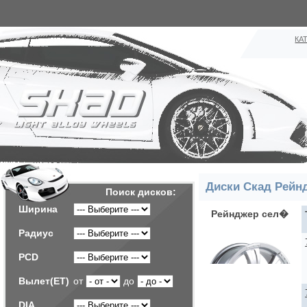
КА
Диски Скад Рейн
Поиск дисков:
Ширина
Рейнджер сел�
Радиус
PCD
Вылет(ET)
от
до
DIA