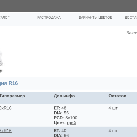
ТАЛОГ
РАСПРОДАЖА
ВАРИАНТЫ ЦВЕТОВ
ДОСТА
Зака
ция R16
Типоразмер
Доп.инфо
Остаток
6xR16
ET:
48
4 шт
DIA:
56
PCD:
5x100
Цвет:
грей
6xR16
ET:
40
4 шт
DIA:
66