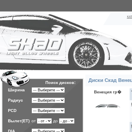
КА
Диски Скад Вене
Поиск дисков:
Ширина
Венеция гр�
Радиус
PCD
Вылет(ET)
от
до
DIA